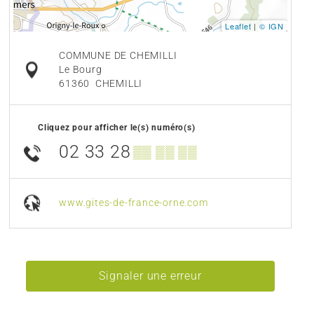
Leaflet
|
© IGN
COMMUNE DE CHEMILLI
Le Bourg
61360
CHEMILLI
Cliquez pour afficher le(s) numéro(s)
02 33 28
▒▒ ▒▒ ▒▒
www.gites-de-france-orne.com
Signaler une erreur