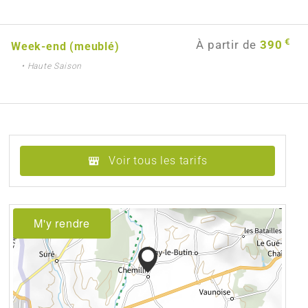
€
À partir de
390
Week-end (meublé)
• Haute Saison
Voir tous les tarifs
M'y rendre