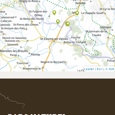
Leaflet
|
Esri
|
© IGN