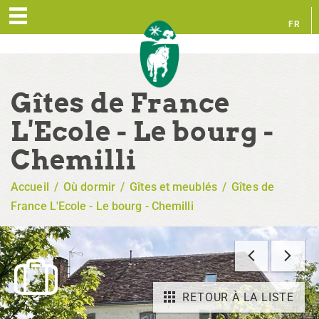
FR
EN
Gîtes de France
L'Ecole - Le bourg -
Chemilli
Accueil
/
Où dormir
/
Gîtes et meublés
/
Gîtes de
France L'Ecole - Le bourg - Chemilli
RETOUR À LA LISTE