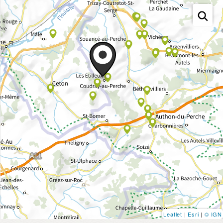
Leaflet
|
Esri
|
© IGN