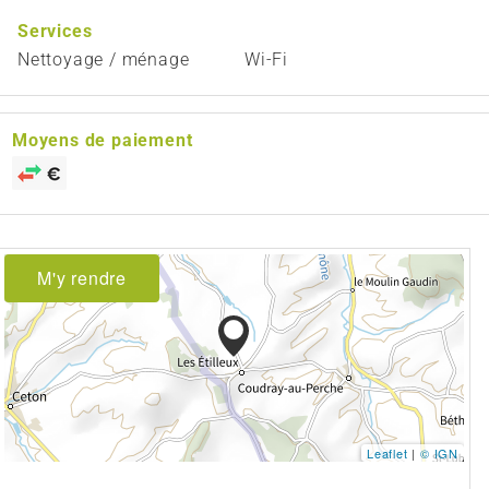
Services
Nettoyage / ménage
Wi-Fi
Moyens de paiement
M'y rendre
Leaflet
|
© IGN