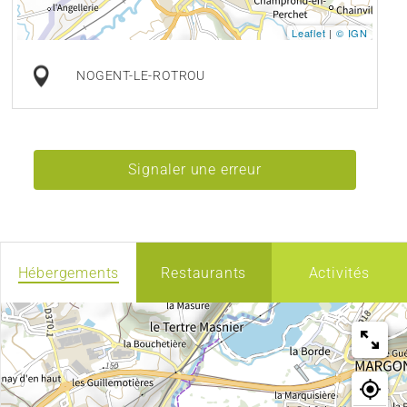
Leaflet
|
© IGN
NOGENT-LE-ROTROU
Signaler une erreur
Hébergements
Restaurants
Activités