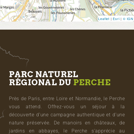
Leaflet
|
Esri
|
© IGN
PARC NATUREL
RÉGIONAL DU
PERCHE
Près de Paris, entre Loire et Normandie, le Perche
vous attend. Offrez-vous un séjour à la
découverte d’une campagne authentique et d’une
nature préservée. De manoirs en châteaux, de
jardins en abbayes, le Perche s’apprécie au