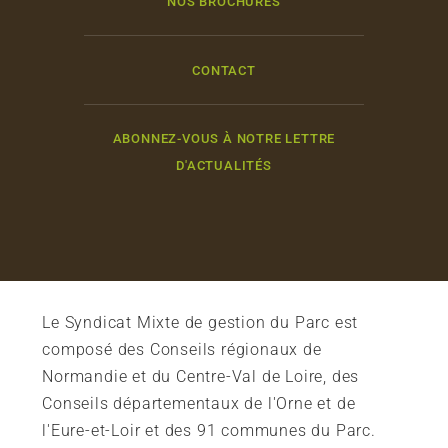
NOS BROCHURES
CONTACT
ABONNEZ-VOUS À NOTRE LETTRE
D'ACTUALITÉS
Le Syndicat Mixte de gestion du Parc est
composé des Conseils régionaux de
Normandie et du Centre-Val de Loire, des
Conseils départementaux de l'Orne et de
l'Eure-et-Loir et des 91 communes du Parc.