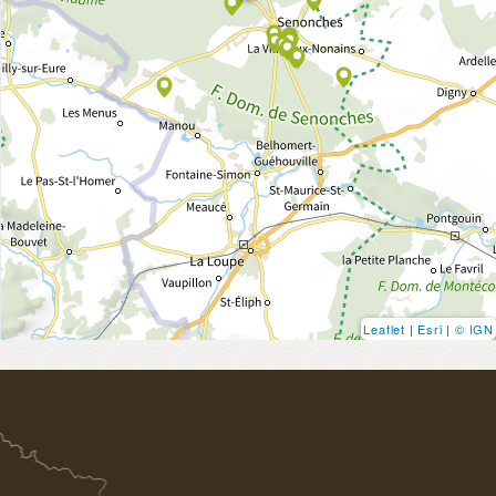
Leaflet
|
Esri
|
© IGN