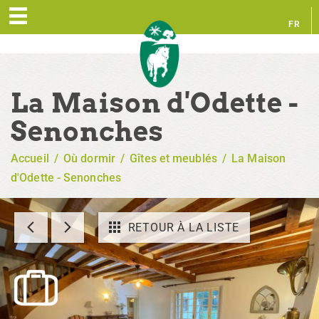
FR
EN
La Maison d'Odette -
Senonches
Accueil
/
Où dormir
/
Gîtes et meublés
/
La Maison
d'Odette - Senonches
RETOUR À LA LISTE