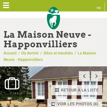
FR
EN
La Maison Neuve -
Happonvilliers
Accueil
/
Où dormir
/
Gîtes et meublés
/
La Maison
Neuve - Happonvilliers
RETOUR À LA LISTE
VOIR LES PHOTOS (4)