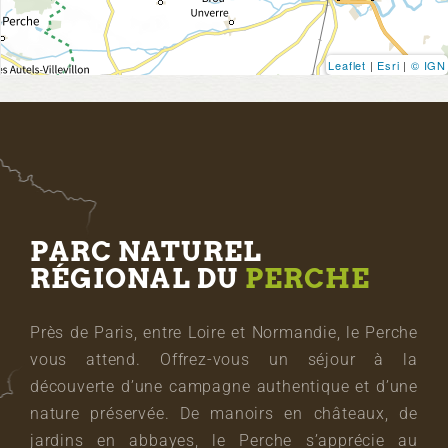
Leaflet
|
Esri
|
© IGN
PARC NATUREL
RÉGIONAL DU
PERCHE
Près de Paris, entre Loire et Normandie, le Perche
vous attend. Offrez-vous un séjour à la
découverte d’une campagne authentique et d’une
nature préservée. De manoirs en châteaux, de
jardins en abbayes, le Perche s’apprécie au