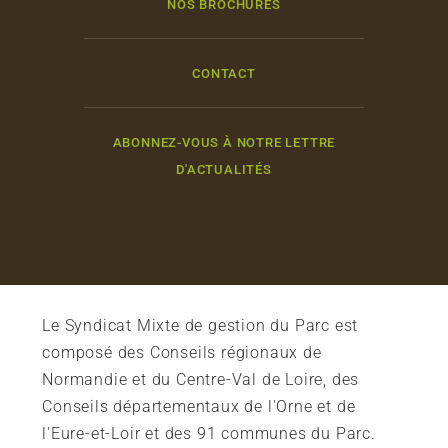
NOS BROCHURES
CONTACT
ABONNEZ-VOUS À NOTRE LETTRE
D'ACTUALITÉS
Le Syndicat Mixte de gestion du Parc est
composé des Conseils régionaux de
Normandie et du Centre-Val de Loire, des
Conseils départementaux de l'Orne et de
l'Eure-et-Loir et des 91 communes du Parc.