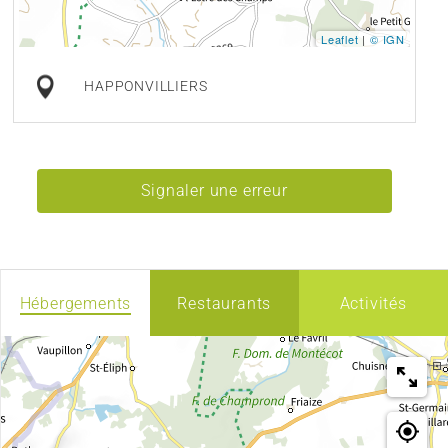
Leaflet
|
© IGN
HAPPONVILLIERS
Signaler une erreur
Hébergements
Restaurants
Activités