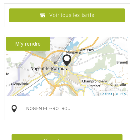
Voir tous les tarifs
M'y rendre
Leaflet
|
© IGN
NOGENT-LE-ROTROU