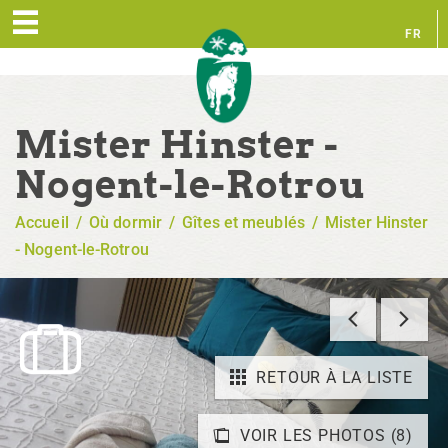
FR
EN
Mister Hinster -
Nogent-le-Rotrou
Accueil
/
Où dormir
/
Gîtes et meublés
/
Mister Hinster
- Nogent-le-Rotrou
RETOUR À LA LISTE
VOIR LES PHOTOS (8)