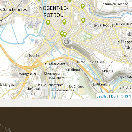
Leaflet
|
Esri
|
© IGN