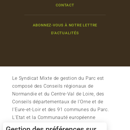
CONTACT
ABONNEZ-VOUS À NOTRE LETTRE
D'ACTUALITÉS
Le Syndicat Mixte de gestion du Parc est
composé des Conseils régionaux de
Normandie et du Centre-Val de Loire, des
Conseils départementaux de l'Orne et de
l'Eure-et-Loir et des 91 communes du Parc.
L'Etat et la Communauté européenne
soutiennent également l'action du Parc.
Gestion des préférences sur