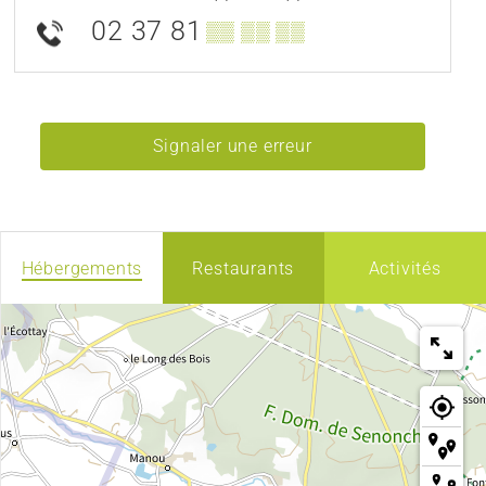
02 37 81
▒▒ ▒▒ ▒▒
Signaler une erreur
Hébergements
Restaurants
Activités