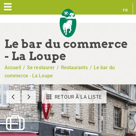
FR
EN
Le bar du commerce
- La Loupe
Accueil
/
Se restaurer
/
Restaurants
/
Le bar du
commerce - La Loupe
RETOUR À LA LISTE