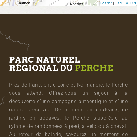
Leaflet
|
Esri
|
© IGN
PARC NATUREL
RÉGIONAL DU
PERCHE
Près de Paris, entre Loire et Normandie, le Perche
vous attend. Offrez-vous un séjour à la
découverte d’une campagne authentique et d’une
nature préservée. De manoirs en châteaux, de
jardins en abbayes, le Perche s’apprécie au
rythme de randonnées à pied, à vélo ou à cheval.
Au retour de balade, savourez un moment de