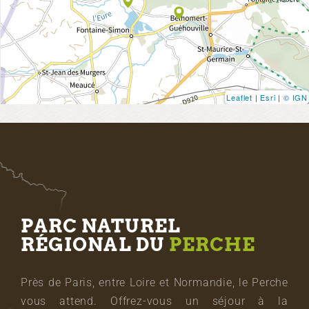
Leaflet
|
Esri
|
© IGN
PARC NATUREL
RÉGIONAL DU
PERCHE
Près de Paris, entre Loire et Normandie, le Perche
vous attend. Offrez-vous un séjour à la