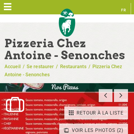
FR
EN
Pizzeria Chez
Antoine - Senonches
Accueil
/
Se restaurer
/
Restaurants
/
Pizzeria Chez
Antoine - Senonches
RETOUR À LA LISTE
VOIR LES PHOTOS (2)