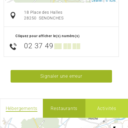
Leaflet
|
© IGN
18 Place des Halles
28250
SENONCHES
Cliquez pour afficher le(s) numéro(s)
02 37 49
▒▒ ▒▒ ▒▒
Signaler une erreur
Hébergements
Restaurants
Activités