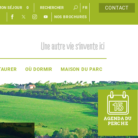
CONTACT
MON SÉJOUR
0
FR
NOS BROCHURES
EN
TAURER
OÙ DORMIR
MAISON DU PARC
AGENDA DU
PERCHE