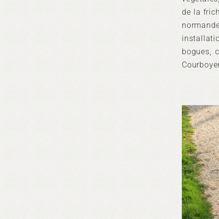
de la fric
normandes
installati
bogues, c
Courboyer