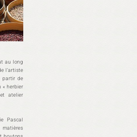
ut au long
e l’artiste
 partir de
 « herbier
t atelier
ie Pascal
 matières
et boutons