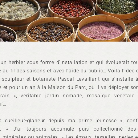
un herbier sous forme d’installation et qui évoluerait to
 au fil des saisons et avec l’aide du public… Voilà l’idée d
 sculpteur et botaniste Pascal Levaillant qui s’installe à
 et pour un an à la Maison du Parc, où il va déployer son
rain », véritable jardin nomade, mosaïque végétale e
if…
s cueilleur-glaneur depuis ma prime jeunesse », conf
nt. « J’ai toujours accumulé puis collectionné des
, minérales ou animales. » Les émaux, tesselles, perles 