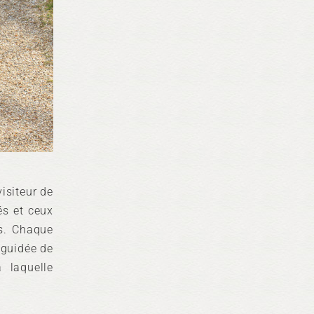
visiteur de
és et ceux
es. Chaque
 guidée de
 laquelle