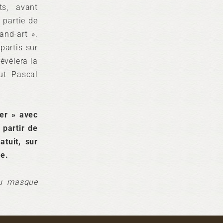
ts, avant
 partie de
and-art ».
partis sur
évèlera la
ut Pascal
er » avec
 partir de
tuit, sur
me.
du masque