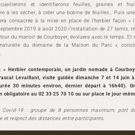
ueillerons et identifierons feuilles, graines et frui
re à les sécher, à créer une bobine de feuilles… Puis une
 sera consacrée à la mise en place de l’herbier façon « l
septembre 2019 à août 2020 l’installation de 27 tamis, ré
utour du manoir de Courboyer, évoluera avec le temps. Et r
 naturelle du domaine de la Maison du Parc », concl
.
 : « Herbier contemporain, un jardin nomade à Courboy
 Pascal Levaillant, visite guidée dimanche 7 et 14 juin à
urée 30 minutes environ, dernier départ à 16h40). Gra
on obligatoire au 02 33 25 70 10 ou sur place le jour-mê
e Covid-19 : groupe de 8 personnes maximum, port 
e et respect des distances entre participants.