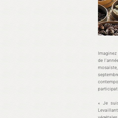
Imaginez 
de l’année
mosaïste,
septembre
contempo
participat
« Je sui
Levailla
végétales