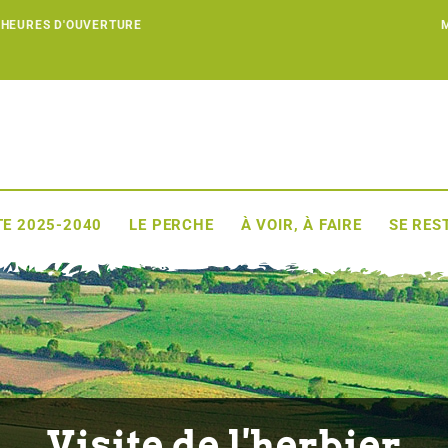
 HEURES D'OUVERTURE
E 2025-2040
LE PERCHE
À VOIR, À FAIRE
SE RES
Visite de l'herbier