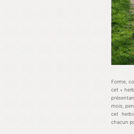
Forme, cou
cet « her
présentan
mois, pen
cet herb
chacun po