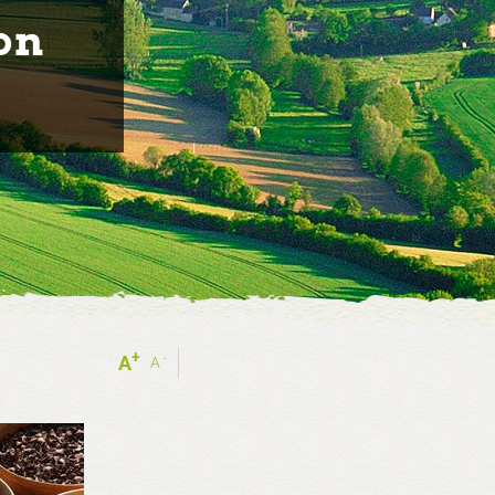
on
+
-
A
A