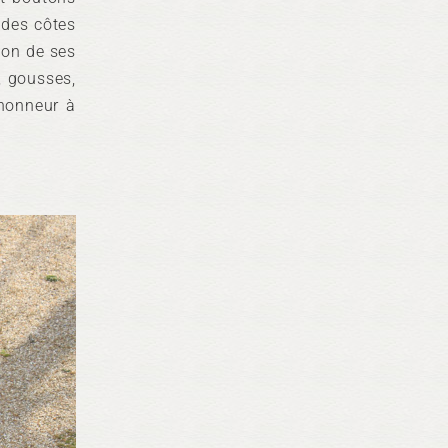
e des côtes
ion de ses
s, gousses,
’honneur à