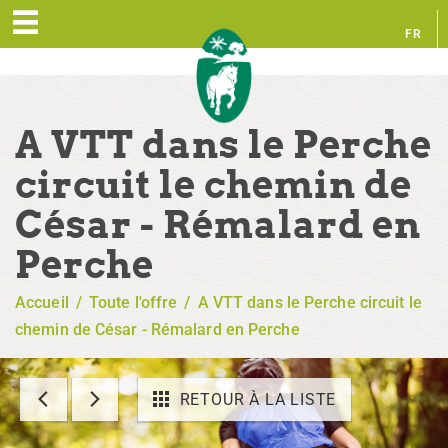
FR
EN
A VTT dans le Perche
circuit le chemin de
César - Rémalard en
Perche
Accueil
/
Toute l'offre
/
A VTT dans le Perche circuit le
chemin de César - Rémalard en Perche
RETOUR À LA LISTE