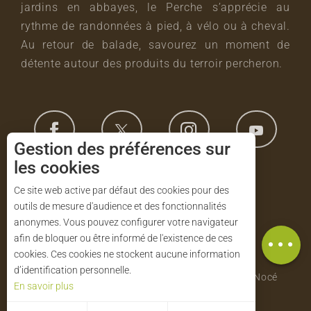
jardins en abbayes, le Perche s’apprécie au
rythme de randonnées à pied, à vélo ou à cheval.
Au retour de balade, savourez un moment de
détente autour des produits du terroir percheron.
Gestion des préférences sur
les cookies
Le parc en images !
Ce site web active par défaut des cookies pour des
outils de mesure d'audience et des fonctionnalités
Description
footer_right_col
anonymes. Vous pouvez configurer votre navigateur
+33 (0)2 33 85 36 36
Télécharger
afin de bloquer ou être informé de l'existence de ces
cookies. Ces cookies ne stockent aucune information
Parc naturel régional du Perche
d’identification personnelle.
Maison du Parc - Manoir de Courboyer 61340 Nocé
En savoir plus