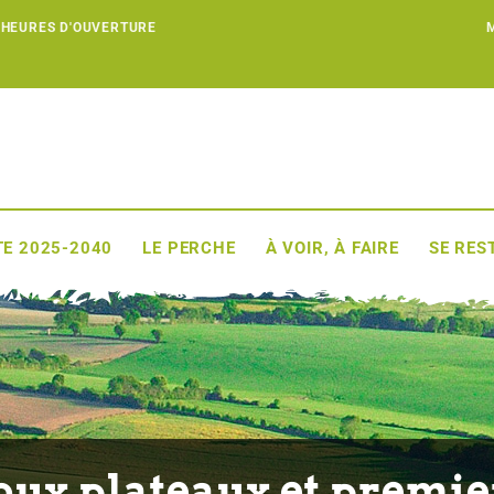
 HEURES D'OUVERTURE
E 2025-2040
LE PERCHE
À VOIR, À FAIRE
SE RES
oux plateaux et premie