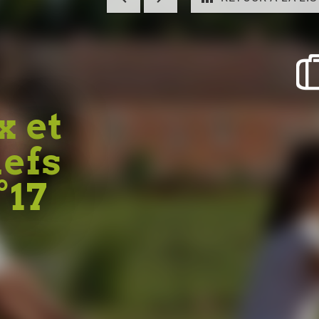
x et
iefs
°17