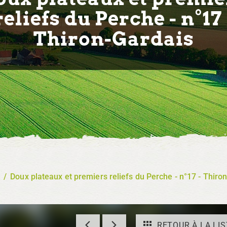
reliefs du Perche - n°17 
Thiron-Gardais
/
Doux plateaux et premiers reliefs du Perche - n°17 - Thiro
RETOUR À LA LIS