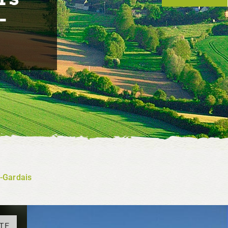
-
n-Gardais
TE