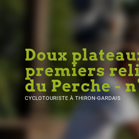
Doux plateau
premiers rel
du Perche - n
CYCLOTOURISTE
À THIRON-GARDAIS