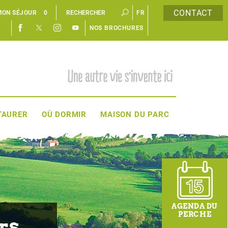
CONTACT
MON SÉJOUR
0
FR
NOS BROCHURES
EN
TAURER
OÙ DORMIR
MAISON DU PARC
AGENDA DU
PERCHE
rs