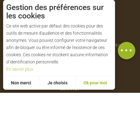
Le parc en images !
Gestion des préférences sur
les cookies
footer_right_col
+33 (0)2 33 85 36 36
Ce site web active par défaut des cookies pour des
outils de mesure d'audience et des fonctionnalités
Parc naturel régional du Perche
anonymes. Vous pouvez configurer votre navigateur
Description
Maison du Parc - Manoir de Courboyer 61340 Nocé
afin de bloquer ou être informé de l'existence de ces
cookies. Ces cookies ne stockent aucune information
d’identification personnelle.
NOS BROCHURES
En savoir plus
Non merci
Je choisis
Ok pour moi
CONTACT
Statistiques et audience
Mesurer notre performance, c’est important !
Pour évaluer si notre site est optimisé et répond à vos attentes, nous mesurons notre audience en utilisant des solutions spécialisées. Toutes les informations collectées par ces cookies sont agrégées et donc anonymisées.
Permet d'analyser les statistiques de consultation de notre site.
ABONNEZ-VOUS À NOTRE LETTRE
D'ACTUALITÉS