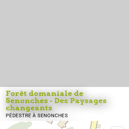
Forêt domaniale de
Senonches - Des Paysages
changeants
PÉDESTRE
À SENONCHES