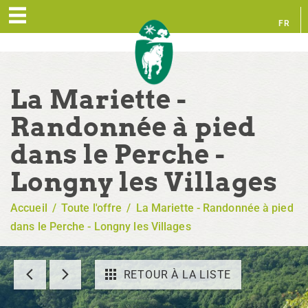
FR
EN
La Mariette -
Randonnée à pied
dans le Perche -
Longny les Villages
Accueil
/
Toute l'offre
/
La Mariette - Randonnée à pied
dans le Perche - Longny les Villages
RETOUR À LA LISTE