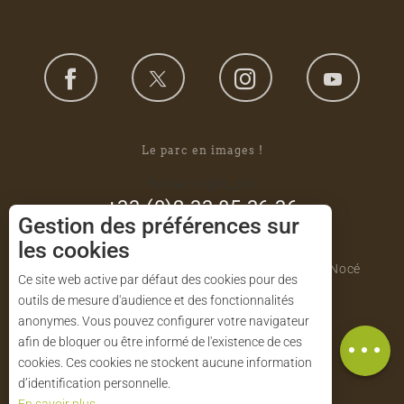
Le parc en images !
footer_right_col
+33 (0)2 33 85 36 36
Gestion des préférences sur
les cookies
Parc naturel régional du Perche
Maison du Parc - Manoir de Courboyer 61340 Nocé
Ce site web active par défaut des cookies pour des
outils de mesure d'audience et des fonctionnalités
anonymes. Vous pouvez configurer votre navigateur
Description
NOS BROCHURES
afin de bloquer ou être informé de l'existence de ces
cookies. Ces cookies ne stockent aucune information
d’identification personnelle.
CONTACT