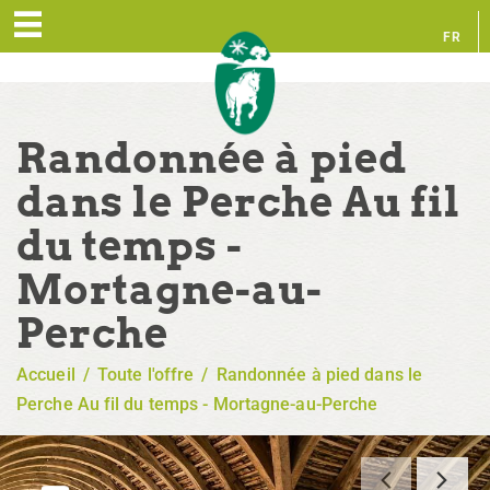
FR
EN
Randonnée à pied
dans le Perche Au fil
du temps -
Mortagne-au-
Perche
Accueil
/
Toute l'offre
/
Randonnée à pied dans le
Perche Au fil du temps - Mortagne-au-Perche