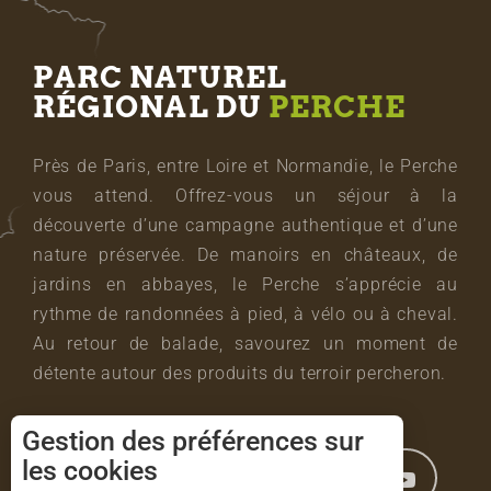
PARC NATUREL
RÉGIONAL DU
PERCHE
Près de Paris, entre Loire et Normandie, le Perche
vous attend. Offrez-vous un séjour à la
découverte d’une campagne authentique et d’une
nature préservée. De manoirs en châteaux, de
jardins en abbayes, le Perche s’apprécie au
rythme de randonnées à pied, à vélo ou à cheval.
Au retour de balade, savourez un moment de
détente autour des produits du terroir percheron.
Gestion des préférences sur
les cookies