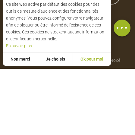
Ce site web active par défaut des cookies pour des
outils de mesure d'audience et des fonctionnalités
Description
anonymes. Vous pouvez configurer votre navigateur
Le parc en images !
Télécharger
afin de bloquer ou être informé de l'existence de ces
footer_right_col
cookies. Ces cookies ne stockent aucune information
+33 (0)2 33 85 36 36
d’identification personnelle.
En savoir plus
Parc naturel régional du Perche
Non merci
Je choisis
Ok pour moi
Maison du Parc - Manoir de Courboyer 61340 Nocé
Statistiques et audience
Mesurer notre performance, c’est important !
Pour évaluer si notre site est optimisé et répond à vos attentes, nous mesurons notre audience en utilisant des solutions spécialisées. Toutes les informations collectées par ces cookies sont agrégées et donc anonymisées.
Permet d'analyser les statistiques de consultation de notre site.
NOS BROCHURES
CONTACT
ABONNEZ-VOUS À NOTRE LETTRE
D'ACTUALITÉS