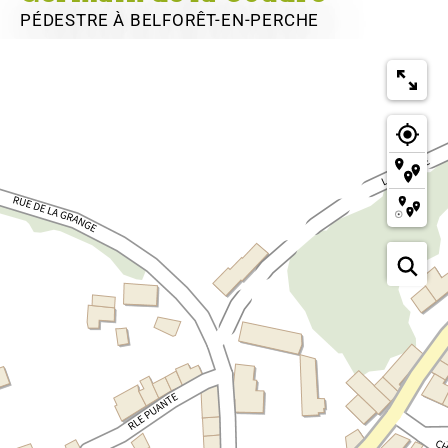
PÉDESTRE
À BELFORÊT-EN-PERCHE