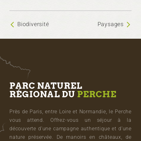
Biodiversité
Paysages
PARC NATUREL
RÉGIONAL DU
PERCHE
Près de Paris, entre Loire et Normandie, le Perche
vous attend. Offrez-vous un séjour à la
découverte d’une campagne authentique et d’une
nature préservée. De manoirs en châteaux, de