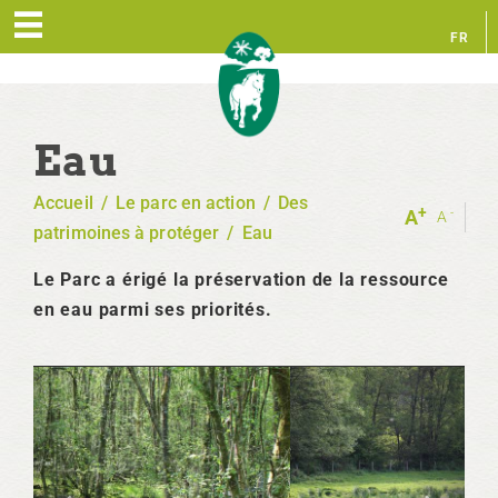
FR
EN
Eau
Accueil
/
Le parc en action
/
Des
+
-
A
A
patrimoines à protéger
/
Eau
Le Parc a érigé la préservation de la ressource
en eau parmi ses priorités.