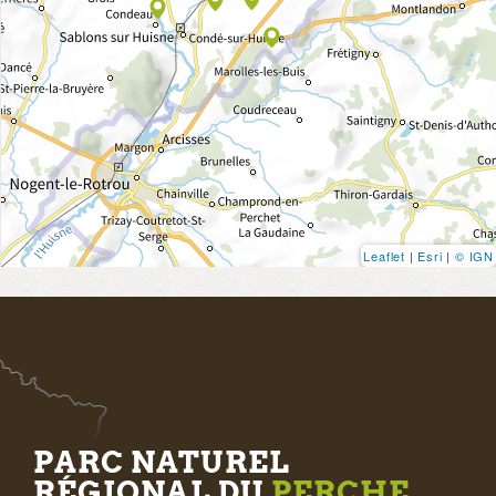
Leaflet
|
Esri
|
© IGN
PARC NATUREL
RÉGIONAL DU
PERCHE