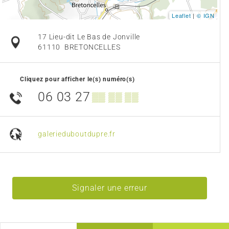
Leaflet
|
© IGN
17 Lieu-dit Le Bas de Jonville
61110
BRETONCELLES
Cliquez pour afficher le(s) numéro(s)
06 03 27
▒▒ ▒▒ ▒▒
galerieduboutdupre.fr
Signaler une erreur