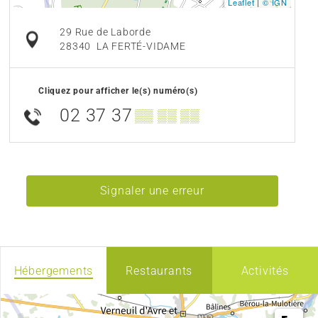
Leaflet
|
© IGN
29 Rue de Laborde
28340
LA FERTÉ-VIDAME
Cliquez pour afficher le(s) numéro(s)
02 37 37
▒▒ ▒▒ ▒▒
Signaler une erreur
Hébergements
Restaurants
Activités