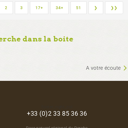
2
3
17+
34+
51
❯
❯❯
erche dans la boite
A votre écoute
footer_right_col
+33 (0)2 33 85 36 36
Parc naturel régional du Perche