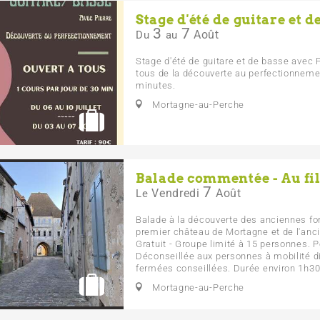
Stage d'été de guitare et d
3
7
Août
Du
au
Stage d'été de guitare et de basse avec P
tous de la découverte au perfectionnemen
minutes.
Mortagne-au-Perche
Balade commentée - Au fi
7
Vendredi
Août
Le
Balade à la découverte des anciennes forti
premier château de Mortagne et de l'an
Gratuit - Groupe limité à 15 personnes. 
Déconseillée aux personnes à mobilité di
fermées conseillées. Durée environ 1h30.
Mortagne-au-Perche