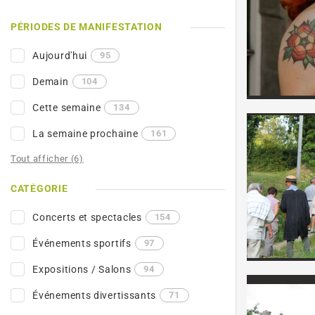
PÉRIODES DE MANIFESTATION
Aujourd'hui
95
Demain
104
Cette semaine
134
La semaine prochaine
161
Tout afficher (6)
CATÉGORIE
Concerts et spectacles
154
Événements sportifs
97
Expositions / Salons
94
Événements divertissants
71