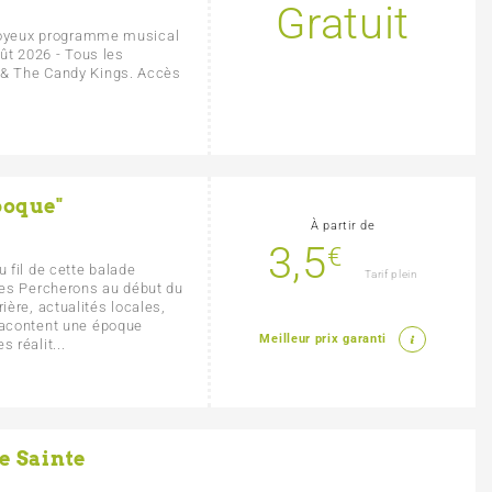
Gratuit
n joyeux programme musical
oût 2026 - Tous les
 & The Candy Kings. Accès
poque"
À partir de
3,5
€
 fil de cette balade
Tarif plein
des Percherons au début du
ère, actualités locales,
 racontent une époque
Meilleur prix garanti
 réalit...
e Sainte