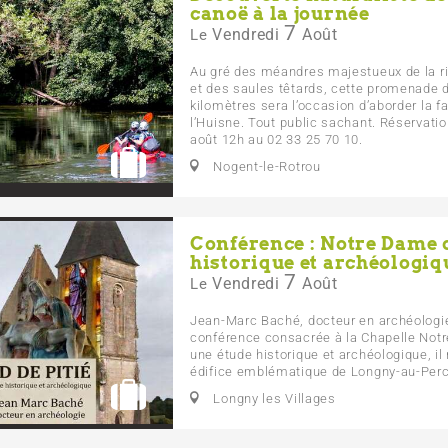
canoë à la journée
7
Vendredi
Août
Le
Au gré des méandres majestueux de la ri
et des saules têtards, cette promenade d
kilomètres sera l’occasion d’aborder la fau
l’Huisne. Tout public sachant. Réservatio
août 12h au 02 33 25 70 10.
Nogent-le-Rotrou
Conférence : Notre Dame d
historique et archéologiq
7
Vendredi
Août
Le
Jean-Marc Baché, docteur en archéologi
conférence consacrée à la Chapelle Notr
une étude historique et archéologique, il 
édifice emblématique de Longny-au-Perch
Longny les Villages