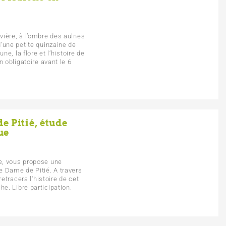
vière, à l’ombre des aulnes
’une petite quinzaine de
ne, la flore et l’histoire de
n obligatoire avant le 6
e Pitié, étude
ue
e, vous propose une
e Dame de Pitié. A travers
retracera l'histoire de cet
e. Libre participation.