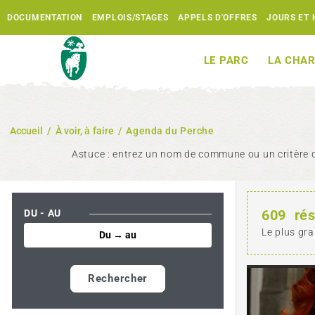
DOCUMENTATION
EMPLOIS/STAGES
APPELS D'OFFRES
JOURS ET 
LE PARC
LA CHAR
Accueil
/
À voir, à faire
/
Agenda du Perche
Astuce : entrez un nom de commune ou un critère d
609
rés
DU - AU
Le plus gra
Rechercher