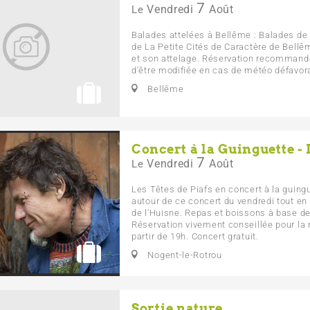
7
Vendredi
Août
Le
Balades attelées à Bellême : Balades de
de La Petite Cités de Caractère de Bell
et son attelage. Réservation recommandé
d'être modifiée en cas de météo défavorab
Bellême
Concert à la Guinguette - 
7
Vendredi
Août
Le
Les Têtes de Piafs en concert à la guing
autour de ce concert du vendredi tout en
de l'Huisne. Repas et boissons à base de
Réservation vivement conseillée pour la 
partir de 19h. Concert gratuit.
Nogent-le-Rotrou
Sortie nature