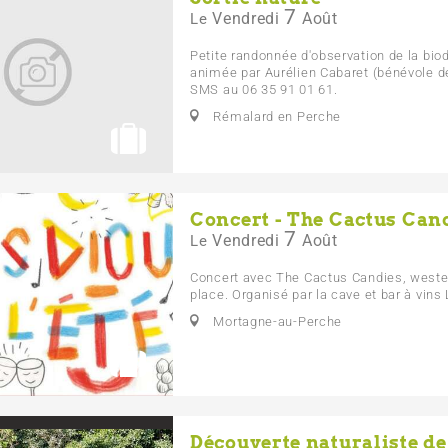
7
Vendredi
Août
Le
Petite randonnée d'observation de la biodi
animée par Aurélien Cabaret (bénévole de 
SMS au 06 35 91 01 61.
Rémalard en Perche
Concert - The Cactus Can
7
Vendredi
Août
Le
Concert avec The Cactus Candies, weste
place. Organisé par la cave et bar à vins
Mortagne-au-Perche
Découverte naturaliste de