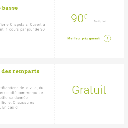
e basse
90
€
Tarif plein
ierre Chapelais. Ouvert à
t. 1 cours par jour de 30
Meilleur prix garanti
l des remparts
Gratuit
fications de la ville, du
cienne cité commerçante.
Petite randonnée.
fficile. Chaussures
 En cas d...