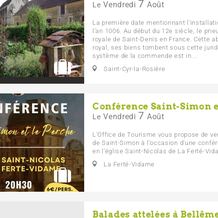
7
Vendredi
Août
Le
La première date mentionnant l'installati
l'an 1006. Au début du 12e siècle, le prie
royale de Saint-Denis en France. Cette 
royal, ses biens tombent sous cette jurid
système de la commende est in...
Saint-Cyr-la-Rosière
Conférence Saint-Simon e
7
Vendredi
Août
Le
L'Office de Tourisme vous propose de ve
de Saint-Simon à l'occasion d'une confér
en l'église Saint-Nicolas de La Ferté-Vi
La Ferté-Vidame
Balades attelées à Bellêm