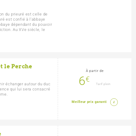
on du prieuré est celle de
uré est confié à l'abbaye
abbaye dépendant du pouvoir
iction. Au XVe siècle, le
t le Perche
À partir de
6
€
nir échanger autour du duc
Tarif plein
ence qui lui sera consacré
dame.
Meilleur prix garanti
e