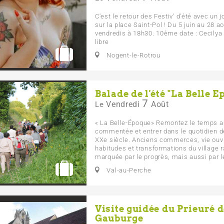
C'est le retour des Festiv' d'été avec u
sur la place Saint-Pol ! Du 5 juin au 28 a
vendredis à 18h30. 10ème date : Cecilya
libre
Nogent-le-Rotrou
Balade de l'été "La Belle E
7
Vendredi
Août
Le
« La Belle-Époque» Remontez le temps au
commentée et entrer dans le quotidien 
XXe siècle. Anciens commerces, vie ouvri
habitudes et transformations du village
marquée par le progrès, mais aussi par les
Val-au-Perche
Visite guidée du Prieuré d
Gauburge