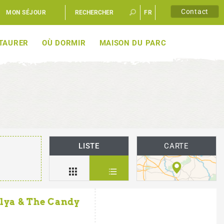
Contact
MON SÉJOUR
FR
EN
STAURER
OÙ DORMIR
MAISON DU PARC
LISTE
CARTE
cilya & The Candy