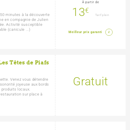
À partir de
13
€
 50 minutes à la découverte
Tarif plein
ême en compagnie de Julien
e. Activité susceptible
le (canicule ...)
Meilleur prix garanti
Les Têtes de Piafs
Gratuit
uette. Venez vous détendre
 sonorité joyeuse aux bords
 produits locaux.
restauration sur place à