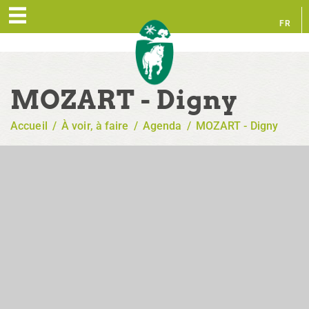
FR
EN
MOZART - Digny
Accueil
/
À voir, à faire
/
Agenda
/
MOZART - Digny