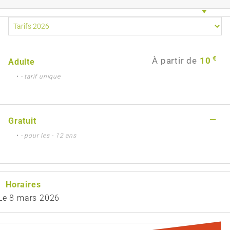
€
À partir de
10
Adulte
• - tarif unique
—
Gratuit
• - pour les - 12 ans
Horaires
Le
8 mars 2026