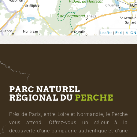
Leaflet
|
Esri
|
© IGN
PARC NATUREL
RÉGIONAL DU
PERCHE
Près de Paris, entre Loire et Normandie, le Perche
vous attend. Offrez-vous un séjour à la
découverte d’une campagne authentique et d’une