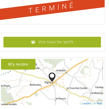
TERMINÉ
Voir tous les tarifs
M'y rendre
Leaflet
|
© IGN