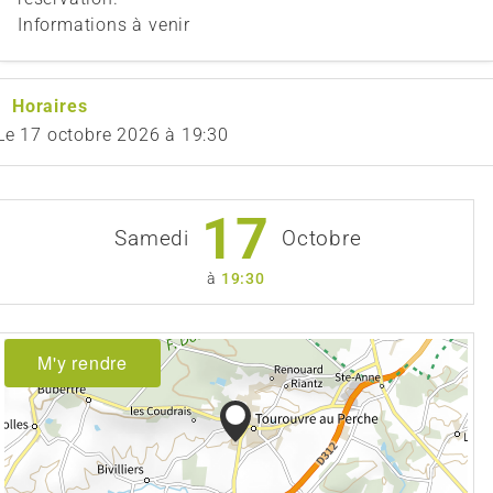
Informations à venir
Horaires
Le
17 octobre 2026
à 19:30
17
Samedi
Octobre
à
19:30
M'y rendre