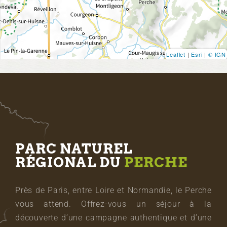
Leaflet
|
Esri
|
© IGN
PARC NATUREL
RÉGIONAL DU
PERCHE
Près de Paris, entre Loire et Normandie, le Perche
vous attend. Offrez-vous un séjour à la
découverte d’une campagne authentique et d’une