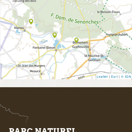
Leaflet
|
Esri
|
© IGN
PARC NATUREL