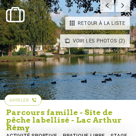
RETOUR À LA LISTE
VOIR LES PHOTOS (2)
APPELER
Parcours famille - Site de
pêche labellisé - Lac Arthur
Rémy
ACTIVITÉ SPORTIVE , PRATIQUE LIBRE , STAGE