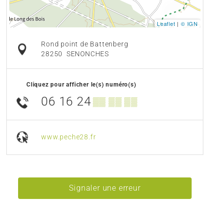
Leaflet
|
© IGN
Rond point de Battenberg
28250
SENONCHES
Cliquez pour afficher le(s) numéro(s)
06 16 24
▒▒ ▒▒ ▒▒
www.peche28.fr
Signaler une erreur