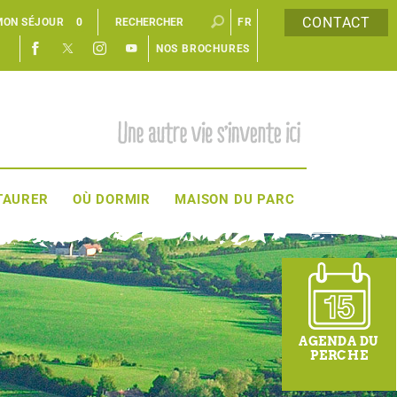
CONTACT
MON SÉJOUR
0
FR
NOS BROCHURES
EN
TAURER
OÙ DORMIR
MAISON DU PARC
AGENDA DU
PERCHE