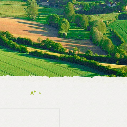
+
-
A
A