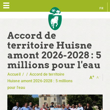
FR
EN
Accord de
territoire Huisne
amont 2026-2028 : 5
millions pour l'eau
Accueil
/
/
Accord de territoire
+
-
A
A
Huisne amont 2026-2028 : 5 millions
pour l'eau