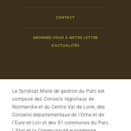
CONTACT
ABONNEZ-VOUS À NOTRE LETTRE
D'ACTUALITÉS
Le Syndicat Mixte de gestion du Parc est
composé des Conseils régionaux de
Normandie et du Centre-Val de Loire, des
Conseils départementaux de l'Orne et de
l'Eure-et-Loir et des 91 communes du Parc.
L'Etat et la Communauté européenne