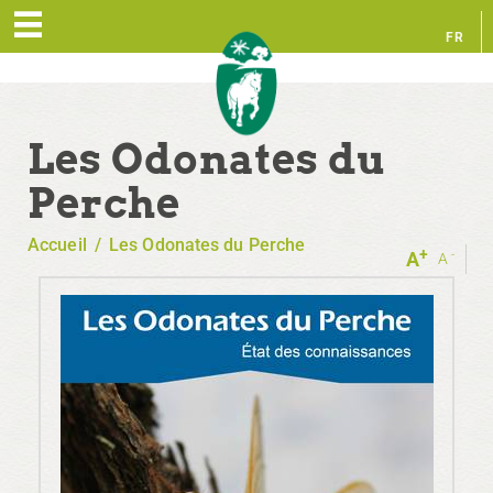
FR
EN
Les Odonates du
Perche
Accueil
/
Les Odonates du Perche
+
-
A
A