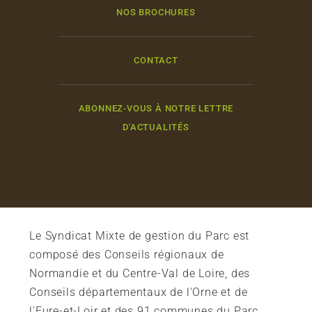
NOS BROCHURES
CONTACT
ABONNEZ-VOUS À NOTRE LETTRE
D'ACTUALITÉS
Le Syndicat Mixte de gestion du Parc est
composé des Conseils régionaux de
Normandie et du Centre-Val de Loire, des
Conseils départementaux de l'Orne et de
l'Eure-et-Loir et des 91 communes du Parc.