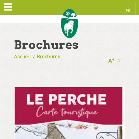
FR
EN
Brochures
Accueil
/
Brochures
+
-
A
A