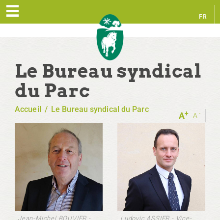
FR
EN
Le Bureau syndical
du Parc
Accueil
/
Le Bureau syndical du Parc
+
-
A
A
Jean-Michel BOUVIER -
Ludovic ASSIER - Vice-