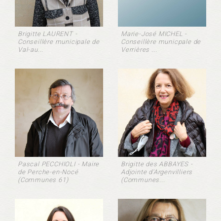
Brigitte LAURENT -
Marie-José MICHEL -
Conseillère municipale de
Conseillère municpale de
Val-au...
Verrières ...
Pascal PECCHIOLI - Maire
Brigitte des ABBAYES -
de Perche-en-Nocé
Adjointe d'Argenvilliers
(Communes 61)
(Communes...