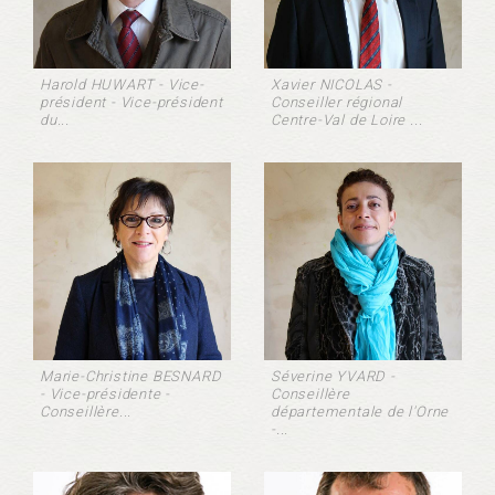
Harold HUWART - Vice-
Xavier NICOLAS -
président - Vice-président
Conseiller régional
du...
Centre-Val de Loire ...
Marie-Christine BESNARD
Séverine YVARD -
- Vice-présidente -
Conseillère
Conseillère...
départementale de l'Orne
-...