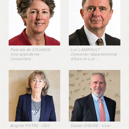
Pascale de SOUANCE -
Luc LAMIRAULT -
Vice-présidente -
Conseiller départemental
Conseillère...
d'Eure-et-Loir -...
Brigitte PISTRE - CDC
Daniel CHEVÉE - Vice-