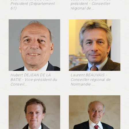
Président (Département
président - Conseiller
61)
régional de...
Hubert DEJEAN DE LA
Laurent BEAUVAIS -
BATIE - Vice-président du
Conseiller régional de
Conseil...
Normandie ...