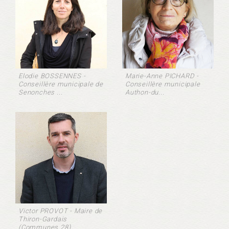
Elodie BOSSENNES -
Marie-Anne PICHARD -
Conseillère municipale de
Conseillère municipale
Senonches ...
Authon-du...
Victor PROVOT - Maire de
Thiron-Gardais
(Communes 28)