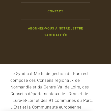
CONTACT
ABONNEZ-VOUS À NOTRE LETTRE
D'ACTUALITÉS
Le Syndicat Mixte de gestion du Parc est
composé des Conseils régionaux de
Normandie et du Centre-Val de Loire, des
Conseils départementaux de l'Orne et de
l'Eure-et-Loir et des 91 communes du Parc.
L'Etat et la Communauté européenne