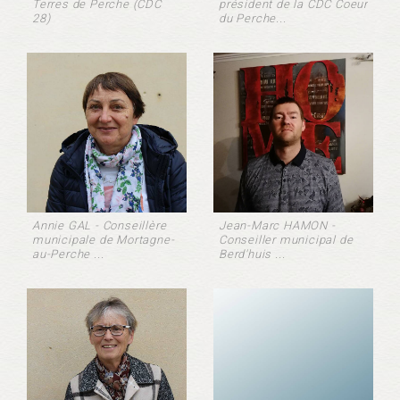
Terres de Perche (CDC
président de la CDC Coeur
28)
du Perche...
Annie GAL - Conseillère
Jean-Marc HAMON -
municipale de Mortagne-
Conseiller municipal de
au-Perche ...
Berd'huis ...