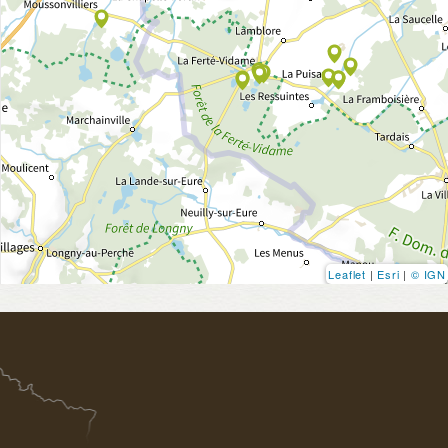
Leaflet
|
Esri
|
© IGN