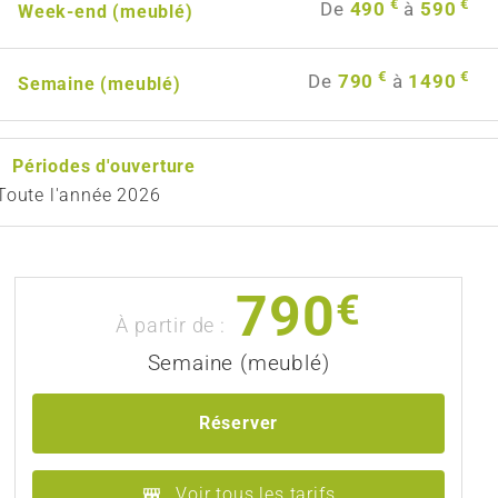
€
€
De
490
à
590
Week-end (meublé)
€
€
De
790
à
1490
Semaine (meublé)
Périodes d'ouverture
Toute l'année 2026
790
€
À partir de :
Semaine (meublé)
Réserver
Voir tous les tarifs