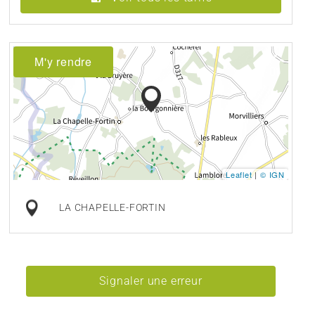
M'y rendre
Leaflet
|
© IGN
LA CHAPELLE-FORTIN
Signaler une erreur