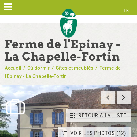
FR
EN
Ferme de l'Epinay -
La Chapelle-Fortin
Accueil
/
Où dormir
/
Gîtes et meublés
/
Ferme de
l'Epinay - La Chapelle-Fortin
RETOUR À LA LISTE
VOIR LES PHOTOS (12)