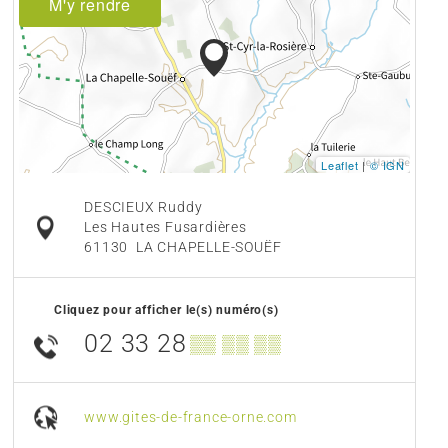
M'y rendre
Leaflet
|
© IGN
DESCIEUX Ruddy
Les Hautes Fusardières
61130
LA CHAPELLE-SOUËF
Cliquez pour afficher le(s) numéro(s)
02 33 28
▒▒ ▒▒ ▒▒
www.gites-de-france-orne.com