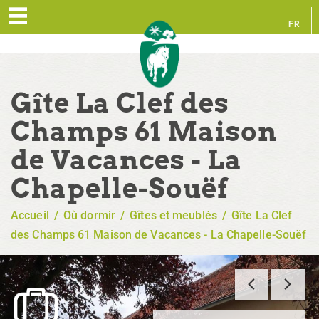
FR
EN
Gîte La Clef des
Champs 61 Maison
de Vacances - La
Chapelle-Souëf
Accueil
/
Où dormir
/
Gîtes et meublés
/
Gîte La Clef
des Champs 61 Maison de Vacances - La Chapelle-Souëf