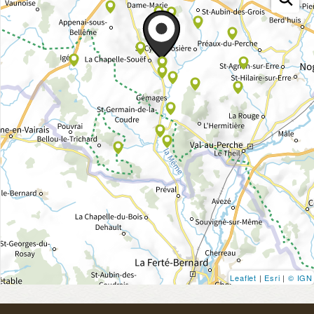
Leaflet
|
Esri
|
© IGN