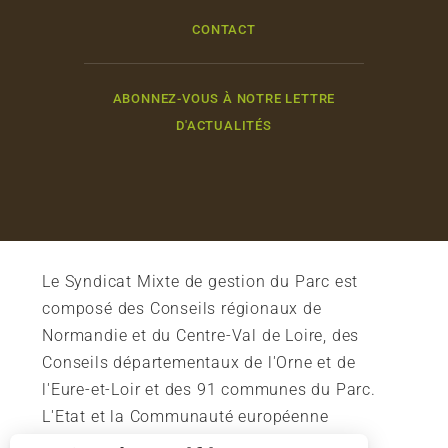
CONTACT
ABONNEZ-VOUS À NOTRE LETTRE
D'ACTUALITÉS
Le Syndicat Mixte de gestion du Parc est
composé des Conseils régionaux de
Normandie et du Centre-Val de Loire, des
Conseils départementaux de l'Orne et de
l'Eure-et-Loir et des 91 communes du Parc.
L'Etat et la Communauté européenne
soutiennent également l'action du Parc.