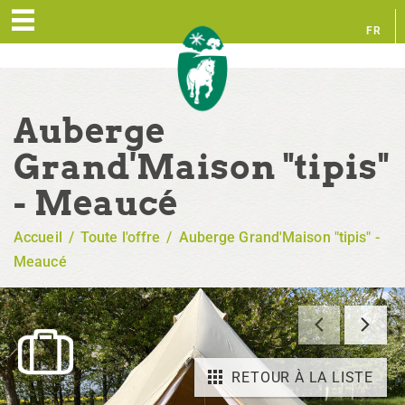
FR
EN
Auberge
Grand'Maison "tipis"
- Meaucé
Accueil
/
Toute l'offre
/
Auberge Grand'Maison "tipis" -
Meaucé
RETOUR À LA LISTE