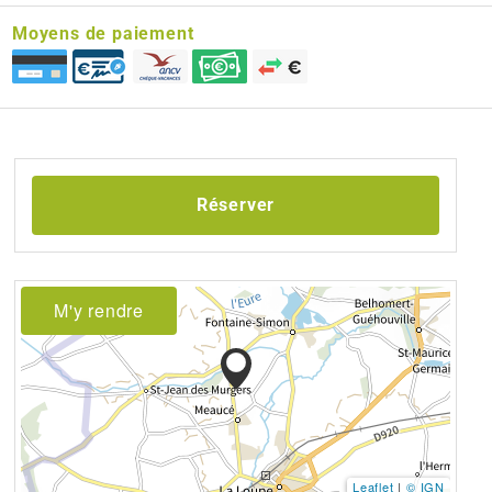
Moyens de paiement
Réserver
M'y rendre
Leaflet
|
© IGN