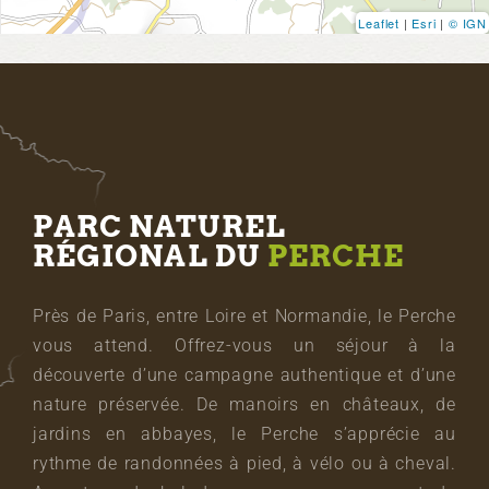
Leaflet
|
Esri
|
© IGN
PARC NATUREL
RÉGIONAL DU
PERCHE
Près de Paris, entre Loire et Normandie, le Perche
vous attend. Offrez-vous un séjour à la
découverte d’une campagne authentique et d’une
nature préservée. De manoirs en châteaux, de
jardins en abbayes, le Perche s’apprécie au
rythme de randonnées à pied, à vélo ou à cheval.