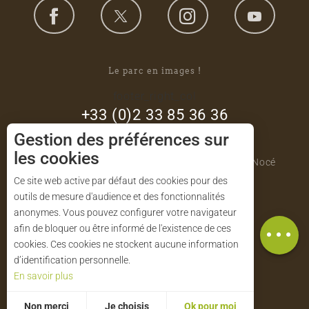
Le parc en images !
footer_right_col
+33 (0)2 33 85 36 36
Gestion des préférences sur
Parc naturel régional du Perche
les cookies
Maison du Parc - Manoir de Courboyer 61340 Nocé
Ce site web active par défaut des cookies pour des
outils de mesure d'audience et des fonctionnalités
NOS BROCHURES
anonymes. Vous pouvez configurer votre navigateur
Description
afin de bloquer ou être informé de l'existence de ces
cookies. Ces cookies ne stockent aucune information
CONTACT
d’identification personnelle.
En savoir plus
ABONNEZ-VOUS À NOTRE LETTRE
Non merci
Je choisis
Ok pour moi