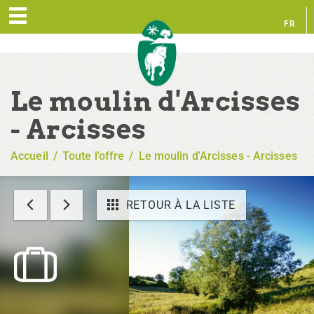
FR
EN
Le moulin d'Arcisses
- Arcisses
Accueil
/
Toute l'offre
/
Le moulin d'Arcisses - Arcisses
RETOUR À LA LISTE