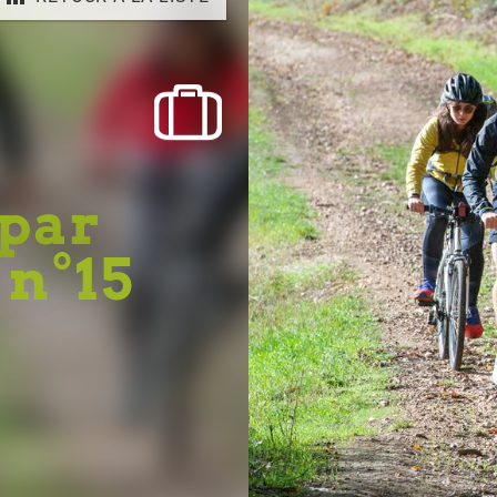
 par
 n°15