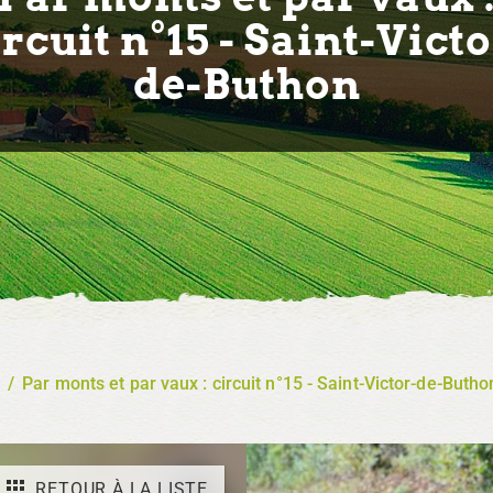
ircuit n°15 - Saint-Victo
de-Buthon
/
Par monts et par vaux : circuit n°15 - Saint-Victor-de-Butho
RETOUR À LA LISTE