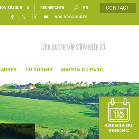
CONTACT
MON SÉJOUR
0
FR
NOS BROCHURES
EN
TAURER
OÙ DORMIR
MAISON DU PARC
AGENDA DU
PERCHE
: