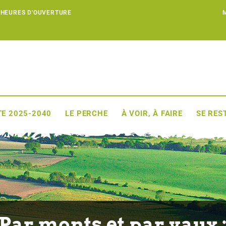
 HEURES D'OUVERTURE
E 2025-2040
LE PERCHE
À VOIR, À FAIRE
SE RES
Par monts et par vaux 