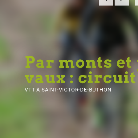
Par monts et
vaux : circuit
VTT
À SAINT-VICTOR-DE-BUTHON