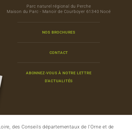
Parc naturel régional du Perche
Maison du Parc - Manoir de Courboyer 61340 Nocé
NOS BROCHURES
CONTACT
ABONNEZ-VOUS À NOTRE LETTRE
D'ACTUALITÉS
oire, des Conseils départementaux de l'Orne et de