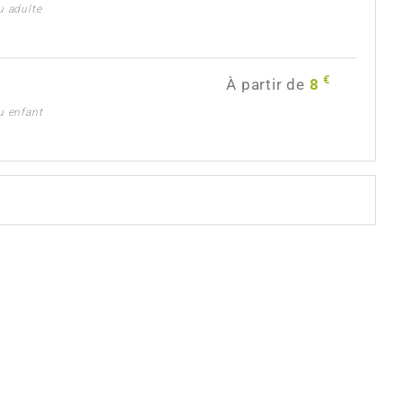
u adulte
€
À partir de
8
u enfant