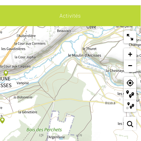
Activités
+
−