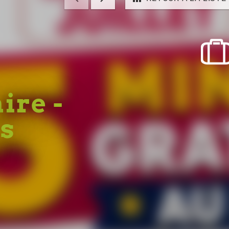
ire -
s