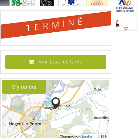
TERMINÉ
Voir tous les tarifs
M'y rendre
Leaflet
|
© IGN