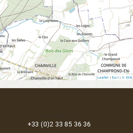
Leaflet
|
Esri
|
© IGN
footer_right_col
+33 (0)2 33 85 36 36