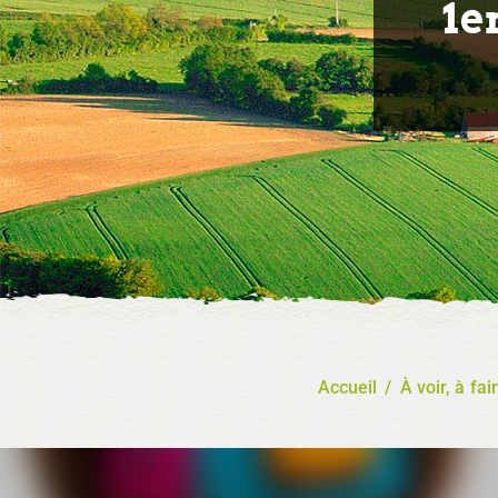
1e
Accueil
/
À voir, à fai