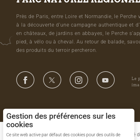
Près de Paris, entre Loire et Normandie, le Perche 
à la découverte d’une campagne authentique et d’
en châteaux, de jardins en abbayes, le Perche s’a
pied, à vélo ou à cheval. Au retour de balade, sa
des produits du terroir percheron.
Le 
ima
Gestion des préférences sur les
cookies
Le Syndicat Mixte de gestion du Parc est composé d
Ce site web active par défaut des cookies pour des outils de