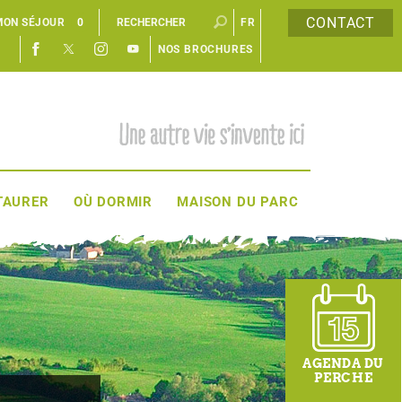
CONTACT
MON SÉJOUR
0
FR
NOS BROCHURES
EN
TAURER
OÙ DORMIR
MAISON DU PARC
AGENDA DU
PERCHE