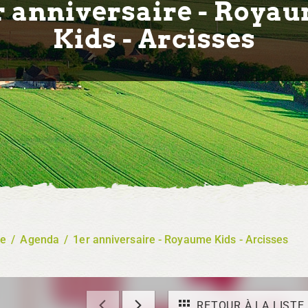
r anniversaire - Roya
Kids - Arcisses
re
/
Agenda
/
1er anniversaire - Royaume Kids - Arcisses
RETOUR À LA LISTE