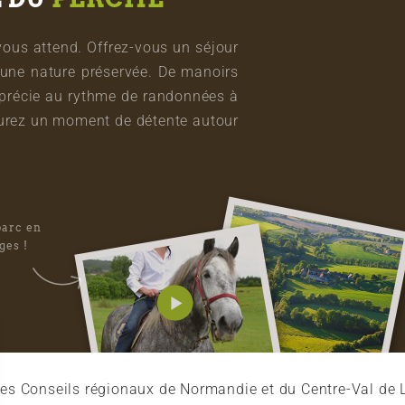
vous attend. Offrez-vous un séjour
une nature préservée. De manoirs
pprécie au rythme de randonnées à
vourez un moment de détente autour
parc en
ges !
es Conseils régionaux de Normandie et du Centre-Val de L