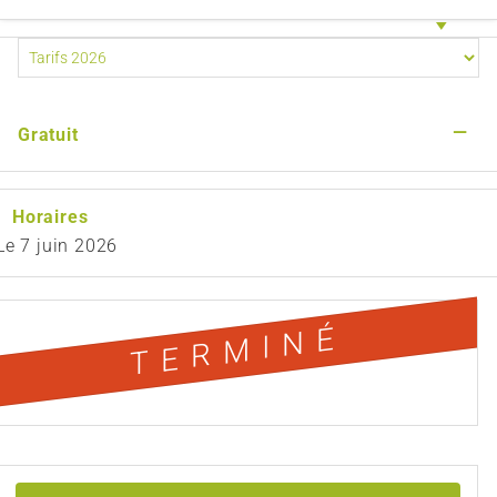
—
Gratuit
Horaires
Le
7 juin 2026
TERMINÉ