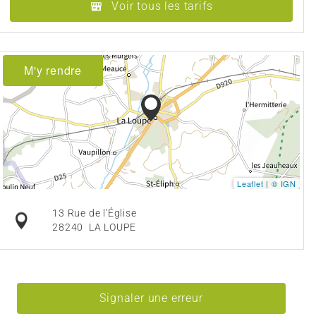
Voir tous les tarifs
M'y rendre
Leaflet
|
© IGN
13 Rue de l'Église
28240
LA LOUPE
Signaler une erreur