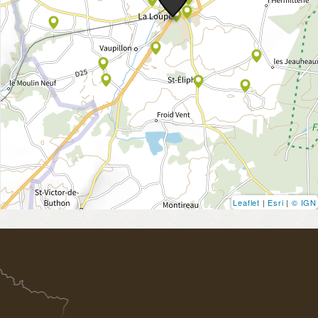
Leaflet
|
Esri
|
© IGN