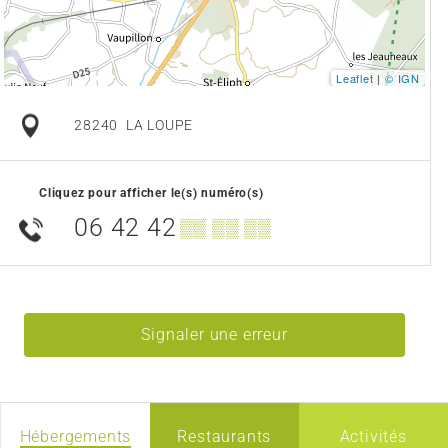
Leaflet
|
© IGN
28240
LA LOUPE
Cliquez pour afficher le(s) numéro(s)
06 42 42
▒▒ ▒▒ ▒▒
Signaler une erreur
Hébergements
Restaurants
Activités