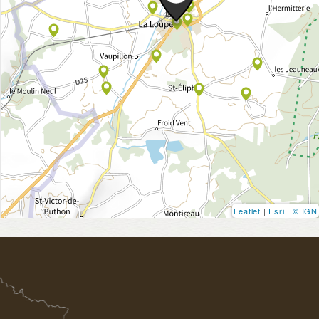
Leaflet
|
Esri
|
© IGN