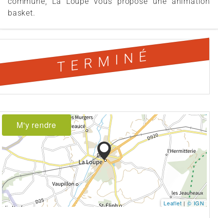
commune, La Loupe vous propose une animation
basket.
TERMINÉ
M'y rendre
Leaflet
|
© IGN