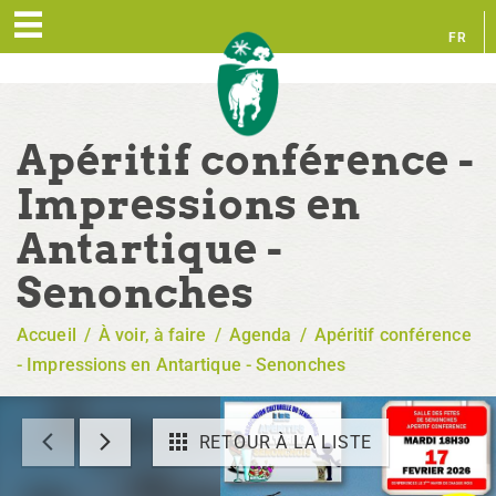
FR
EN
Apéritif conférence -
Impressions en
Antartique -
Senonches
Accueil
/
À voir, à faire
/
Agenda
/
Apéritif conférence
- Impressions en Antartique - Senonches
RETOUR À LA LISTE