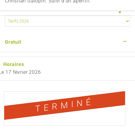
Christian Galopin. Suivi d'un apéritif.
—
Gratuit
Horaires
Le
17 février 2026
TERMINÉ