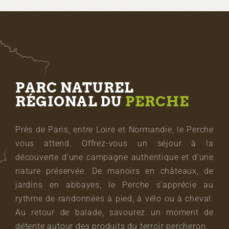
PARC NATUREL
RÉGIONAL DU
PERCHE
Près de Paris, entre Loire et Normandie, le Perche
vous attend. Offrez-vous un séjour à la
découverte d’une campagne authentique et d’une
nature préservée. De manoirs en châteaux, de
jardins en abbayes, le Perche s’apprécie au
rythme de randonnées à pied, à vélo ou à cheval.
Au retour de balade, savourez un moment de
détente autour des produits du terroir percheron.