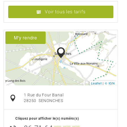
Voir tous les tarifs
M'y rendre
Leaflet
|
© IGN
1 Rue du Four Banal
28250
SENONCHES
Cliquez pour afficher le(s) numéro(s)