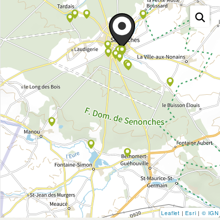
Leaflet
|
Esri
|
© IGN