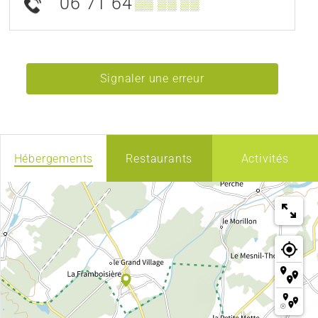
06 71 64
▒▒ ▒▒ ▒▒
Signaler une erreur
Hébergements
Restaurants
Activités