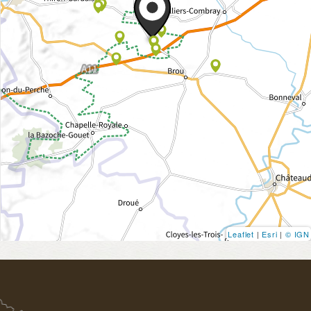
Leaflet
|
Esri
|
© IGN