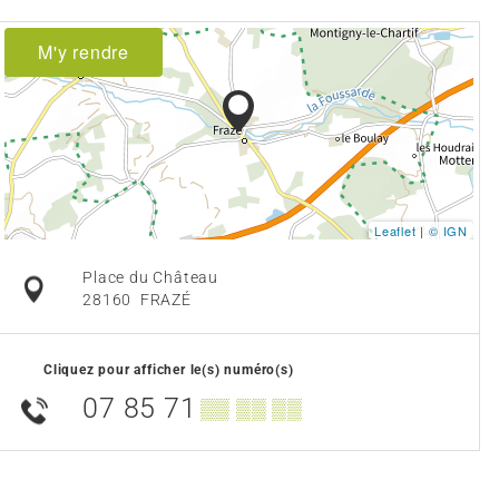
M'y rendre
Leaflet
|
© IGN
Place du Château
28160
FRAZÉ
Cliquez pour afficher le(s) numéro(s)
07 85 71
▒▒ ▒▒ ▒▒