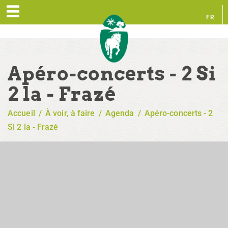
FR
EN
Apéro-concerts - 2 Si
2 la - Frazé
Accueil
/
À voir, à faire
/
Agenda
/
Apéro-concerts - 2
Si 2 la - Frazé