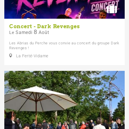
Concert - Dark Revenges
8
Samedi
Août
Le
Les Abrias du Perche vous convie au concert du groupe Dark
Revenges !
La Ferté-Vidame