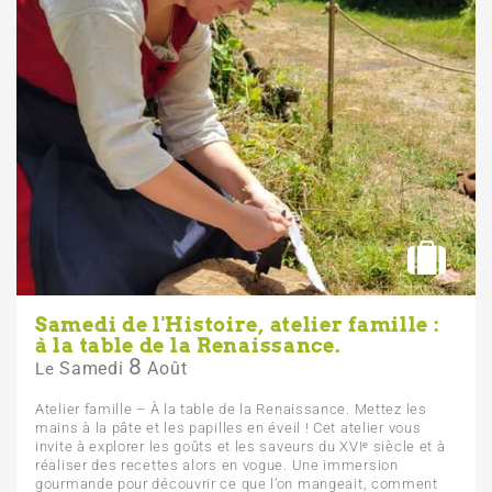
Samedi de l'Histoire, atelier famille :
à la table de la Renaissance.
8
Samedi
Août
Le
Atelier famille – À la table de la Renaissance. Mettez les
mains à la pâte et les papilles en éveil ! Cet atelier vous
invite à explorer les goûts et les saveurs du XVIᵉ siècle et à
réaliser des recettes alors en vogue. Une immersion
gourmande pour découvrir ce que l’on mangeait, comment