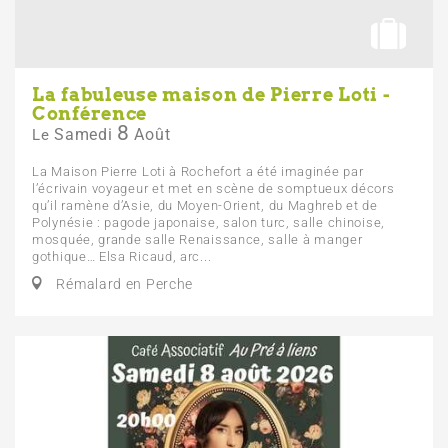
La fabuleuse maison de Pierre Loti -
Conférence
8
Samedi
Août
Le
La Maison Pierre Loti à Rochefort a été imaginée par
l’écrivain voyageur et met en scène de somptueux décors
qu’il ramène d’Asie, du Moyen-Orient, du Maghreb et de
Polynésie : pagode japonaise, salon turc, salle chinoise,
mosquée, grande salle Renaissance, salle à manger
gothique… Elsa Ricaud, arc...
Rémalard en Perche