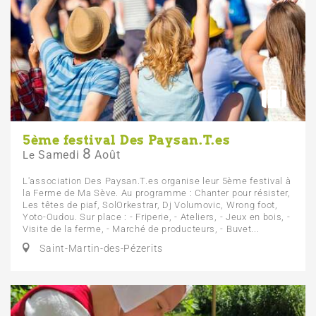
5ème festival Des Paysan.T.es
8
Samedi
Août
Le
L'association Des Paysan.T.es organise leur 5ème festival à
la Ferme de Ma Sève. Au programme : Chanter pour résister,
Les têtes de piaf, SolOrkestrar, Dj Volumovic, Wrong foot,
Yoto-Oudou. Sur place : - Friperie, - Ateliers, - Jeux en bois, -
Visite de la ferme, - Marché de producteurs, - Buvet...
Saint-Martin-des-Pézerits