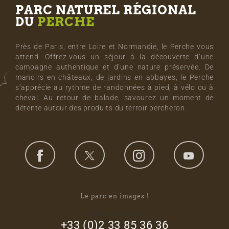
PARC NATUREL RÉGIONAL
DU
PERCHE
Près de Paris, entre Loire et Normandie, le Perche vous
attend. Offrez-vous un séjour à la découverte d’une
campagne authentique et d’une nature préservée. De
manoirs en châteaux, de jardins en abbayes, le Perche
s’apprécie au rythme de randonnées à pied, à vélo ou à
cheval. Au retour de balade, savourez un moment de
détente autour des produits du terroir percheron.
Le parc en images !
footer_right_col
+33 (0)2 33 85 36 36