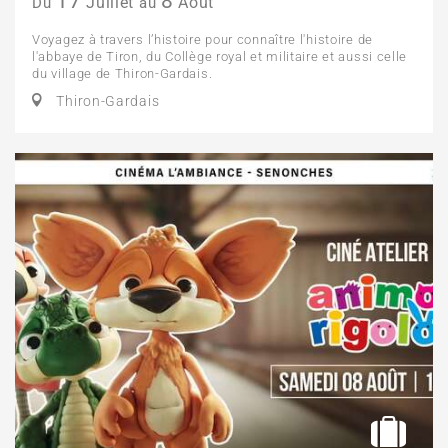
17
8
Juillet
Août
Du
au
Voyagez à travers l’histoire pour connaître l'histoire de
l'abbaye de Tiron, du Collège royal et militaire et aussi celle
du village de Thiron-Gardais.
Thiron-Gardais