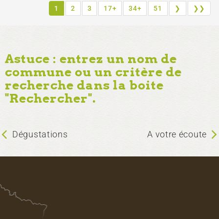
1
2
3
17+
34+
51
❯
❯❯
Astuce : entrez un nom de
commune ou un critère de
recherche dans la boite
"Rechercher".
Dégustations
A votre écoute