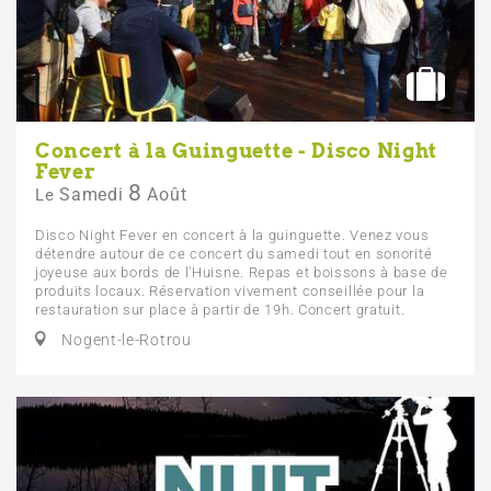
Concert à la Guinguette - Disco Night
Fever
8
Samedi
Août
Le
Disco Night Fever en concert à la guinguette. Venez vous
détendre autour de ce concert du samedi tout en sonorité
joyeuse aux bords de l'Huisne. Repas et boissons à base de
produits locaux. Réservation vivement conseillée pour la
restauration sur place à partir de 19h. Concert gratuit.
Nogent-le-Rotrou