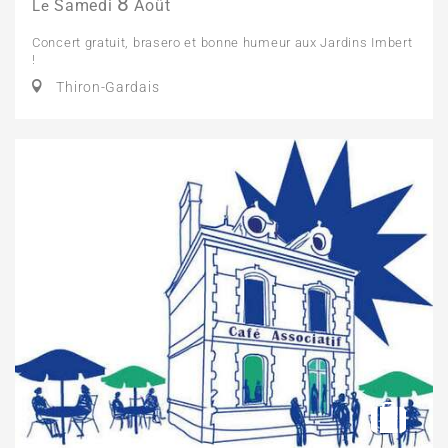
8
Samedi
Août
Le
Concert gratuit, brasero et bonne humeur aux Jardins Imbert
!
Thiron-Gardais