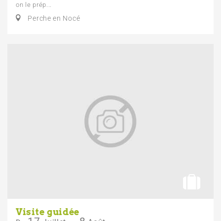
on le prép...
Perche en Nocé
Visite guidée