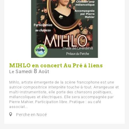
MIHLO en concert Au Pré à liens
8
Samedi
Août
Le
Mihlo, artiste émergente de la scène francophone est une
autrice-compositrice interprète touche-à-tout. Arrangeuse et
multi-instrumentiste, elle porte des chansons poétiques,
mélancoliques et électriques. Elle sera accompagnée par
Pierre Mahier. Participation libre. Pratique : au café
associat...
Perche en Nocé