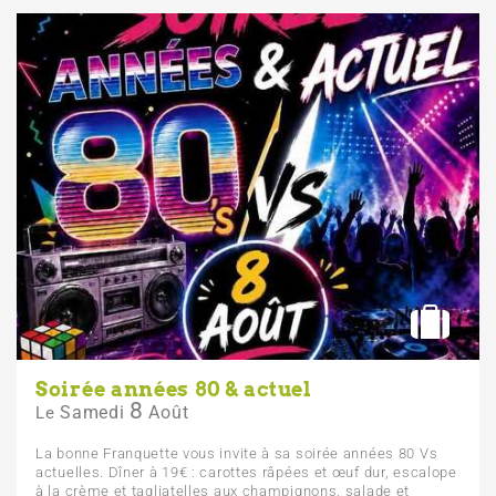
Soirée années 80 & actuel
8
Samedi
Août
Le
La bonne Franquette vous invite à sa soirée années 80 Vs
actuelles. Dîner à 19€ : carottes râpées et œuf dur, escalope
à la crème et tagliatelles aux champignons, salade et