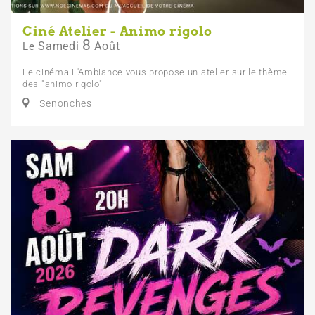
Ciné Atelier - Animo rigolo
8
Samedi
Août
Le
Le cinéma L'Ambiance vous propose un atelier sur le thème
des "animo rigolo"
Senonches