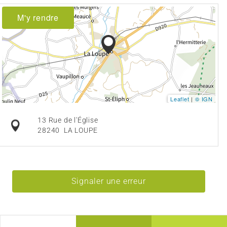
M'y rendre
Leaflet
|
© IGN
13 Rue de l'Église
28240
LA LOUPE
Signaler une erreur