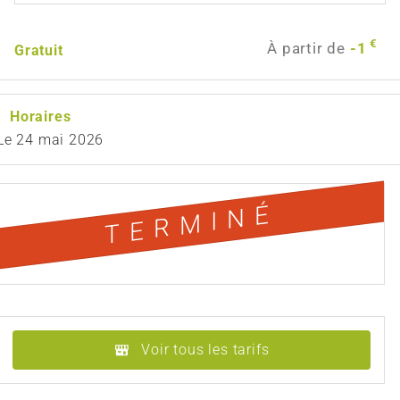
€
À partir de
-1
Gratuit
Horaires
Le
24 mai 2026
TERMINÉ
Voir tous les tarifs