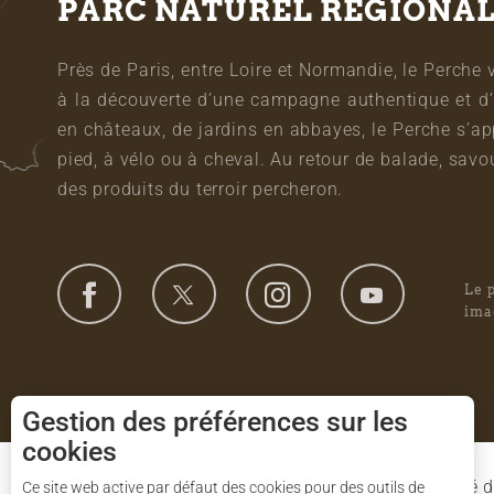
PARC NATUREL RÉGIONA
Près de Paris, entre Loire et Normandie, le Perche 
à la découverte d’une campagne authentique et d’
en châteaux, de jardins en abbayes, le Perche s’a
pied, à vélo ou à cheval. Au retour de balade, sa
des produits du terroir percheron.
Le 
ima
Gestion des préférences sur les
cookies
Le Syndicat Mixte de gestion du Parc est composé d
Ce site web active par défaut des cookies pour des outils de