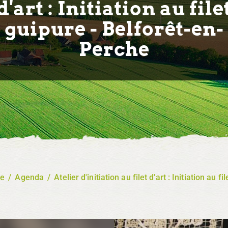
d'art : Initiation au file
guipure - Belforêt-en-
Perche
re
/
Agenda
/
Atelier d'initiation au filet d'art : Initiation au f