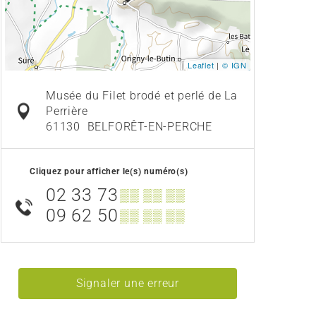
Leaflet
|
© IGN
Musée du Filet brodé et perlé de La
Perrière
61130
BELFORÊT-EN-PERCHE
Cliquez pour afficher le(s) numéro(s)
02 33 73
▒▒ ▒▒ ▒▒
09 62 50
▒▒ ▒▒ ▒▒
Signaler une erreur