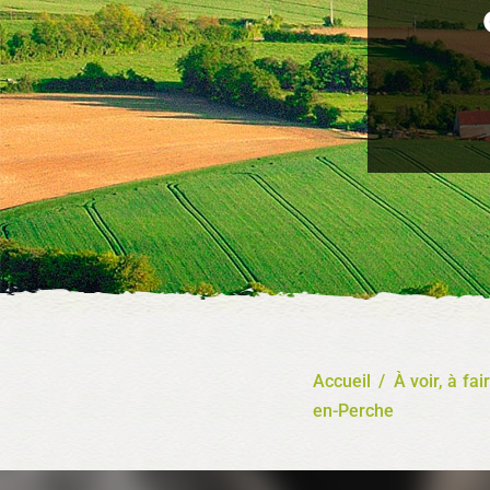
Accueil
/
À voir, à fai
en-Perche