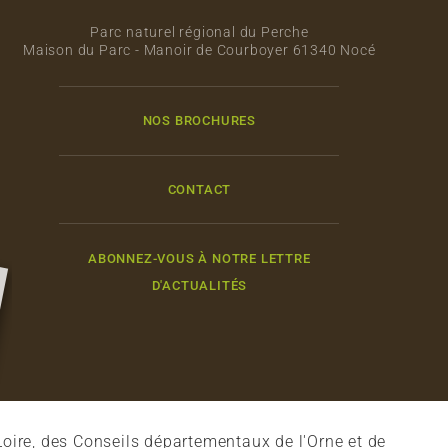
Parc naturel régional du Perche
Maison du Parc - Manoir de Courboyer 61340 Nocé
NOS BROCHURES
CONTACT
ABONNEZ-VOUS À NOTRE LETTRE
D'ACTUALITÉS
oire, des Conseils départementaux de l'Orne et de