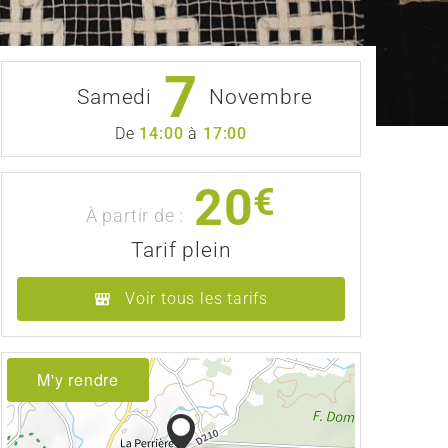
7
Samedi
Novembre
De
14:00
à
17:00
20
€
À partir de :
Tarif plein
Voir tous les tarifs
M'y rendre