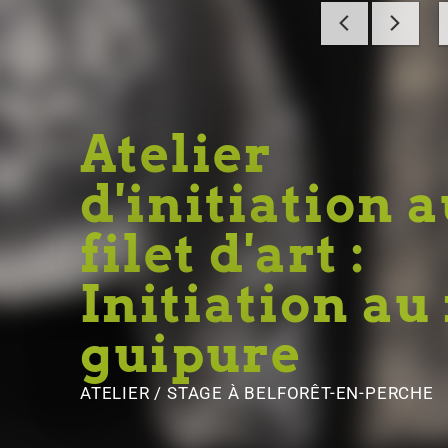
Atelier
d'initiation 
filet d'art :
Initiation au 
guipure
ATELIER / STAGE
À BELFORÊT-EN-PERCHE