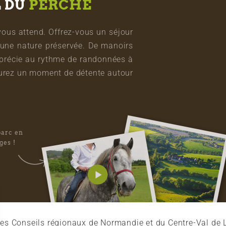
L DU
PERCHE
vous attend. Offrez-vous un séjour
une nature préservée. De manoirs
pprécie au rythme de randonnées à
vourez un moment de détente autour
parc en
ges !
es Conseils régionaux de Normandie et du Centre-Val de L