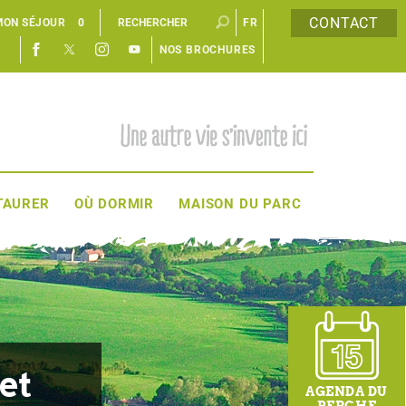
CONTACT
MON SÉJOUR
0
FR
NOS BROCHURES
EN
TAURER
OÙ DORMIR
MAISON DU PARC
let
AGENDA DU
PERCHE