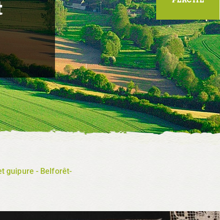
t
ilet guipure - Belforêt-