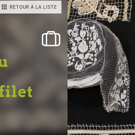
RETOUR À LA LISTE
au
filet