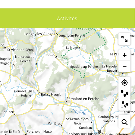
Activités
+
−