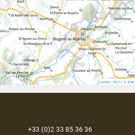
Leaflet
|
Esri
|
© IGN
footer_right_col
+33 (0)2 33 85 36 36