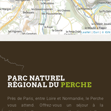
Leaflet
|
Esri
|
© IGN
PARC NATUREL
RÉGIONAL DU
PERCHE
Près de Paris, entre Loire et Normandie, le Perche
vous attend. Offrez-vous un séjour à la