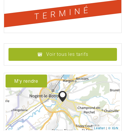
TERMINÉ
Voir tous les tarifs
M'y rendre
Leaflet
|
© IGN