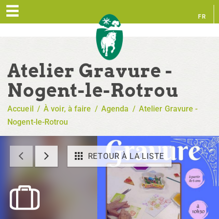
FR
EN
Atelier Gravure -
Nogent-le-Rotrou
Accueil
/
À voir, à faire
/
Agenda
/
Atelier Gravure -
Nogent-le-Rotrou
RETOUR À LA LISTE