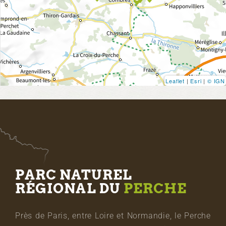
Leaflet
|
Esri
|
© IGN
PARC NATUREL
RÉGIONAL DU
PERCHE
Près de Paris, entre Loire et Normandie, le Perche