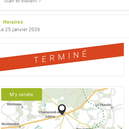
clair et vibrant ?
Horaires
Le
25 janvier 2026
TERMINÉ
M'y rendre