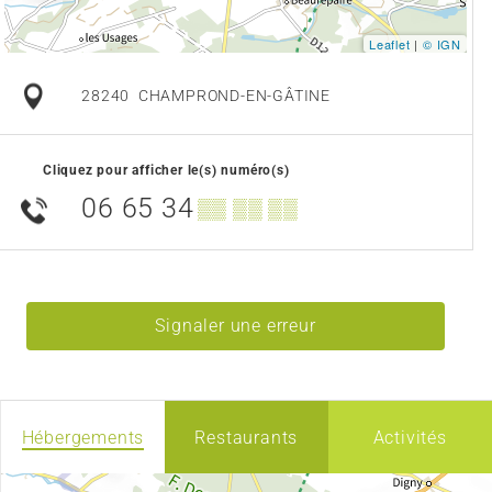
Leaflet
|
© IGN
28240
CHAMPROND-EN-GÂTINE
Cliquez pour afficher le(s) numéro(s)
06 65 34
▒▒ ▒▒ ▒▒
Signaler une erreur
Hébergements
Restaurants
Activités