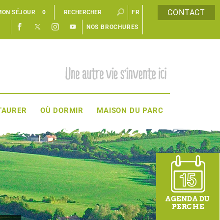
CONTACT
MON SÉJOUR
0
FR
NOS BROCHURES
EN
TAURER
OÙ DORMIR
MAISON DU PARC
AGENDA DU
PERCHE