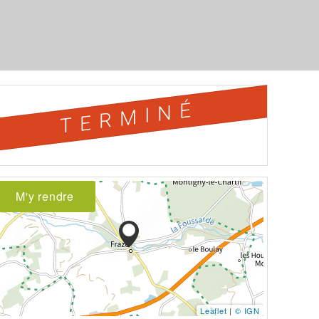
TERMINÉ
M'y rendre
Leaflet
|
© IGN