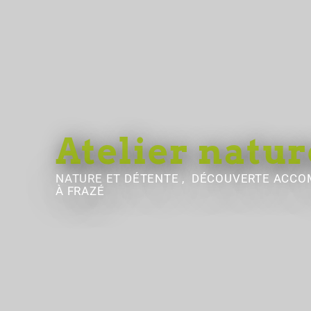
Atelier natur
NATURE ET DÉTENTE , DÉCOUVERTE ACC
À FRAZÉ