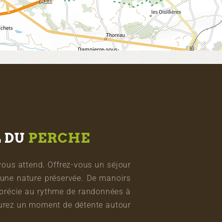
L DU
PERCHE
vous attend. Offrez-vous un séjour
une nature préservée. De manoirs
pprécie au rythme de randonnées à
vourez un moment de détente autour