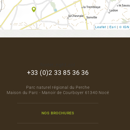
Leaflet
|
Esri
|
© IGN
footer_right_col
+33 (0)2 33 85 36 36
Parc naturel régional du Perche
Maison du Parc - Manoir de Courboyer 61340 Nocé
NOS BROCHURES