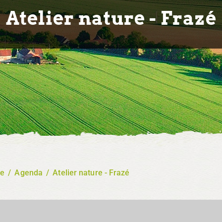
Atelier nature - Frazé
re
/
Agenda
/
Atelier nature - Frazé