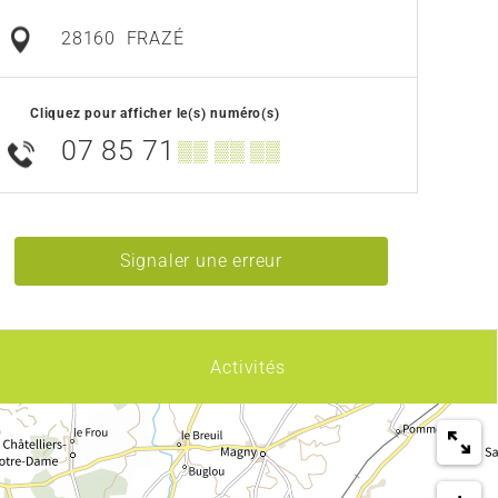
28160
FRAZÉ
Cliquez pour afficher le(s) numéro(s)
07 85 71
▒▒ ▒▒ ▒▒
Signaler une erreur
Activités