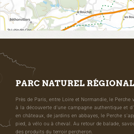
PARC NATUREL RÉGIONA
Près de Paris, entre Loire et Normandie, le Perche 
à la découverte d’une campagne authentique et d’
en châteaux, de jardins en abbayes, le Perche s’a
pied, à vélo ou à cheval. Au retour de balade, sa
des produits du terroir percheron.