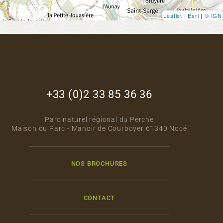
Leaflet
|
Esri
|
© IGN
footer_right_col
+33 (0)2 33 85 36 36
Parc naturel régional du Perche
Maison du Parc - Manoir de Courboyer 61340 Nocé
NOS BROCHURES
CONTACT