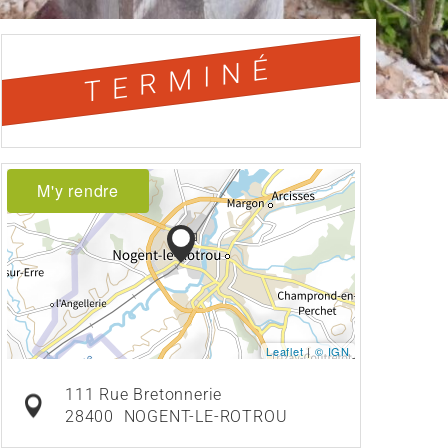
TERMINÉ
M'y rendre
Leaflet
|
© IGN
111 Rue Bretonnerie
28400
NOGENT-LE-ROTROU