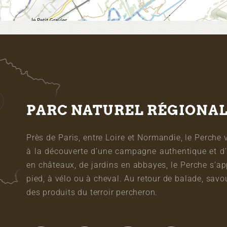
PARC NATUREL RÉGIONA
Près de Paris, entre Loire et Normandie, le Perche 
à la découverte d’une campagne authentique et d’
en châteaux, de jardins en abbayes, le Perche s’a
pied, à vélo ou à cheval. Au retour de balade, sa
des produits du terroir percheron.