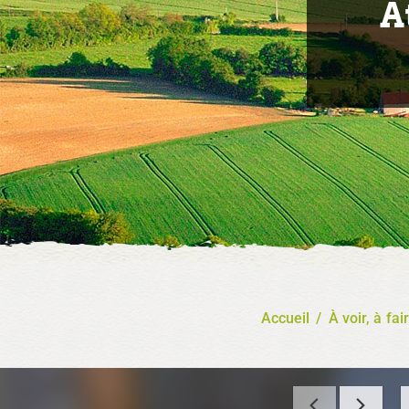
A
Accueil
/
À voir, à fai