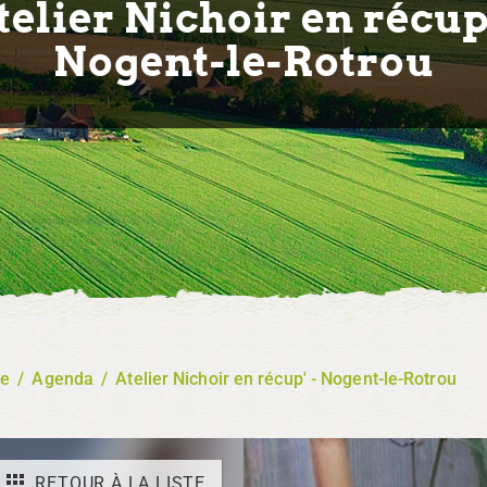
telier Nichoir en récup'
Nogent-le-Rotrou
re
/
Agenda
/
Atelier Nichoir en récup' - Nogent-le-Rotrou
RETOUR À LA LISTE