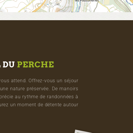
L DU
PERCHE
vous attend. Offrez-vous un séjour
une nature préservée. De manoirs
pprécie au rythme de randonnées à
vourez un moment de détente autour