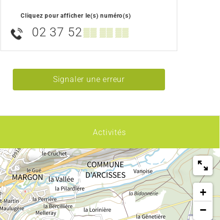
Cliquez pour afficher le(s) numéro(s)
02 37 52
▒▒ ▒▒ ▒▒
Signaler une erreur
Activités
+
−