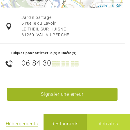
Leaflet
|
© IGN
Jardin partagé
6 ruelle du Lavoir
LE THEIL-SUR-HUISNE
61260
VAL-AU-PERCHE
Cliquez pour afficher le(s) numéro(s)
06 84 30
▒▒ ▒▒ ▒▒
Signaler une erreur
Hébergements
Restaurants
Activités