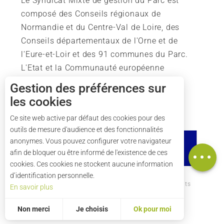
Le Syndicat Mixte de gestion du Parc est
composé des Conseils régionaux de
Normandie et du Centre-Val de Loire, des
Conseils départementaux de l'Orne et de
l'Eure-et-Loir et des 91 communes du Parc.
L'Etat et la Communauté européenne
soutiennent également l'action du Parc.
Gestion des préférences sur
les cookies
Description
Tarifs
Ce site web active par défaut des cookies pour des
outils de mesure d'audience et des fonctionnalités
Horaires
anonymes. Vous pouvez configurer votre navigateur
Carte
afin de bloquer ou être informé de l'existence de ces
cookies. Ces cookies ne stockent aucune information
d’identification personnelle.
Comment venir ?
Mentions légales
Crédits
En savoir plus
Plan du site
Non merci
Je choisis
Ok pour moi
Statistiques et audience
Mesurer notre performance, c’est important !
Pour évaluer si notre site est optimisé et répond à vos attentes, nous mesurons notre audience en utilisant des solutions spécialisées. Toutes les informations collectées par ces cookies sont agrégées et donc anonymisées.
Permet d'analyser les statistiques de consultation de notre site.