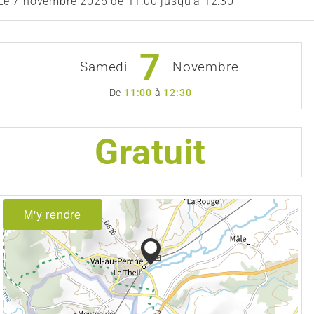
Le
7 novembre 2026
de 11:00 jusqu'à 12:30
7
Samedi
Novembre
De
11:00
à
12:30
Gratuit
M'y rendre