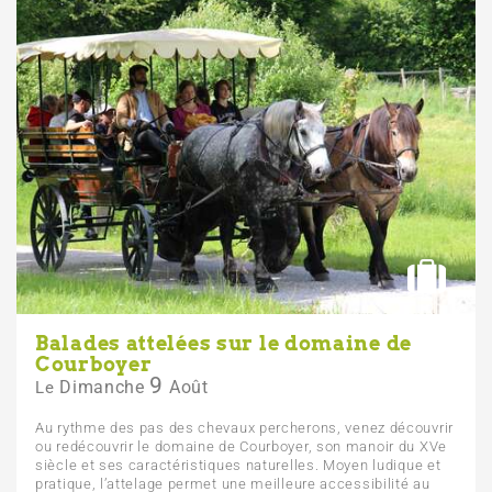
Balades attelées sur le domaine de
Courboyer
9
Dimanche
Août
Le
Au rythme des pas des chevaux percherons, venez découvrir
ou redécouvrir le domaine de Courboyer, son manoir du XVe
siècle et ses caractéristiques naturelles. Moyen ludique et
pratique, l’attelage permet une meilleure accessibilité au