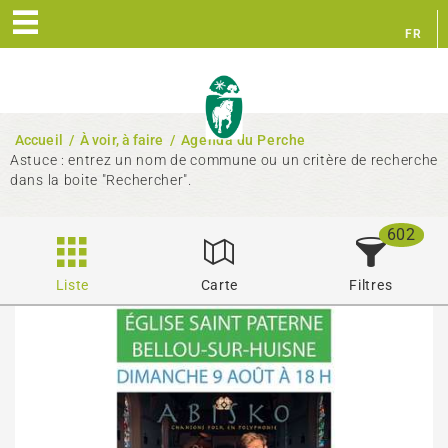
FR
EN
Accueil
/
À voir, à faire
/
Agenda du Perche
Astuce : entrez un nom de commune ou un critère de recherche
dans la boite "Rechercher".
602
Liste
Carte
Filtres