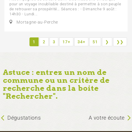
pour un voyage inoubliable destiné à permettre à son peuple
de retrouver sa prospérité… Séances : - Dimanche 9 août :
14h30 - Lundi...
Mortagne-au-Perche
1
2
3
17+
34+
51
❯
❯❯
Astuce : entrez un nom de
commune ou un critère de
recherche dans la boite
"Rechercher".
Dégustations
A votre écoute