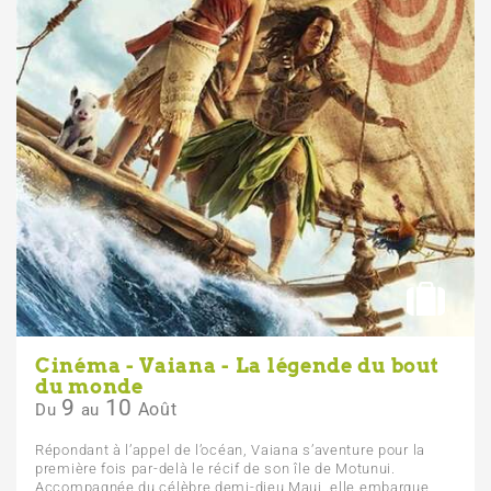
Cinéma - Vaiana - La légende du bout
du monde
9
10
Août
Du
au
Répondant à l’appel de l’océan, Vaiana s’aventure pour la
première fois par-delà le récif de son île de Motunui.
Accompagnée du célèbre demi-dieu Maui, elle embarque