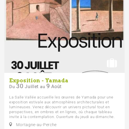
Exposition - Yamada
30
9
Juillet
Août
Du
au
La Salle Vallée accueille les œuvres de Yamada pour une
exposition estivale aux atmosphères architecturales et
lumineuses. Venez découvrir un univers pictural tout en
perspectives, en ombres et en lignes, où chaque tableau
invite à la contemplation. Ouverture du jeudi au dimanche.
Mortagne-au-Perche