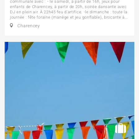
communale avec : - le samedi, à partir de 16h, jeux pour
enfants de Charencey, à partir de 20h, soirée dansante avec
DJ en plein air. À 22h45 feu d'artifice. -le dimanche : toute la
journée : fête foraine (manège et jeu gonflable), brocante à...
Charencey