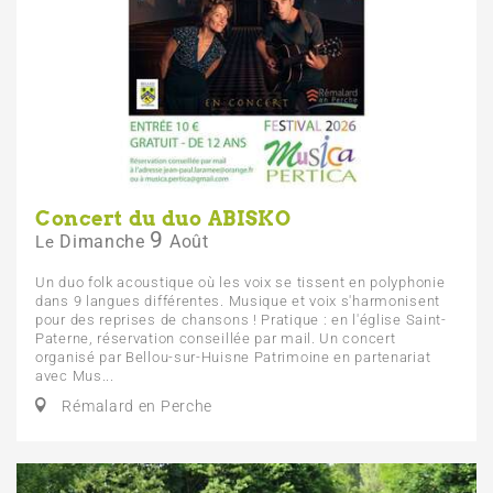
Concert du duo ABISKO
9
Dimanche
Août
Le
Un duo folk acoustique où les voix se tissent en polyphonie
dans 9 langues différentes. Musique et voix s'harmonisent
pour des reprises de chansons ! Pratique : en l'église Saint-
Paterne, réservation conseillée par mail. Un concert
organisé par Bellou-sur-Huisne Patrimoine en partenariat
avec Mus...
Rémalard en Perche