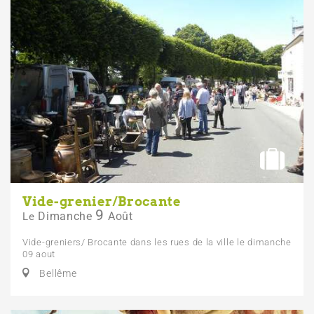
Vide-grenier/Brocante
9
Dimanche
Août
Le
Vide-greniers/ Brocante dans les rues de la ville le dimanche
09 aout
Bellême