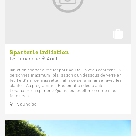
Sparterie initiation
9
Dimanche
Août
Le
Initiation sparterie Atelier pour adulte - niveau débutant - 6
personnes maximum Réalisation d’un dessous de verre en
feuille d'iris, de massette... afin de se familiariser avec les
plantes. Au programme : Présentation des plantes
tressables en sparterie Quand les récolter, comment les
faire séch...
Vaunoise