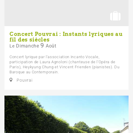
Concert Pouvrai : Instants lyriques au
fil des siècles
9
Dimanche
Août
Le
Concert lyrique par l'association Incanto Vocale,
participation de Laura Agnoloni (chanteuse de l'Opéra de
Paris), Heykyung Chung et Vincent Frienden (pianistes). Du
Baroque au Contemporain.
Pouvrai