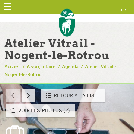
FR
EN
Atelier Vitrail -
Nogent-le-Rotrou
Accueil
/
À voir, à faire
/
Agenda
/
Atelier Vitrail -
Nogent-le-Rotrou
RETOUR À LA LISTE
VOIR LES PHOTOS (2)