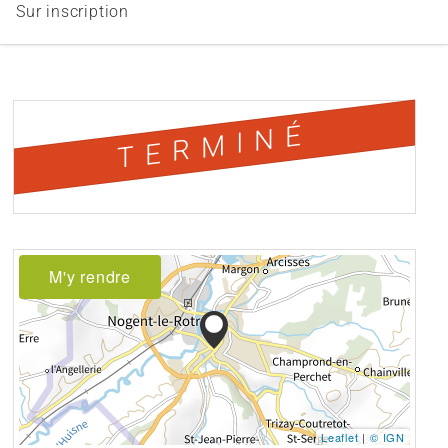
Sur inscription
TERMINÉ
M'y rendre
Leaflet
|
© IGN